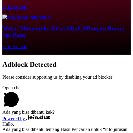
Fifih Fauziah
3 hari ago
Materi Matematika Kelas 8 Bab 8 Bangun Ruang
Sisi Datar
Fifih Fauziah
4 hari ago
Adblock Detected
Please consider supporting us by disabling your ad blocker
Open chat
Ada yang bisa dibantu kak?
Powered by
Hallo,
Ada yang bisa dibantu tentang Hasil Pencarian untuk “info jurusan