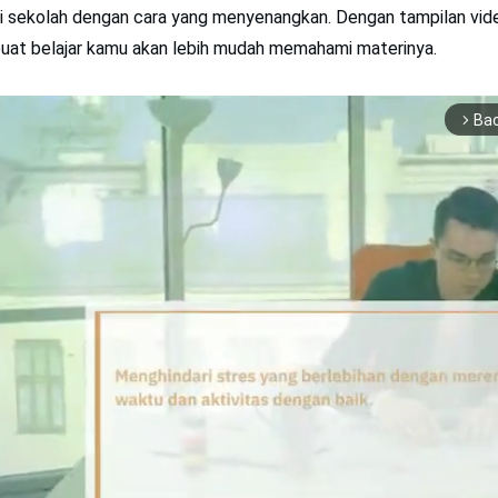
 di sekolah dengan cara yang menyenangkan. Dengan tampilan vid
uat belajar kamu akan lebih mudah memahami materinya.
Ba
arrow_forward_ios