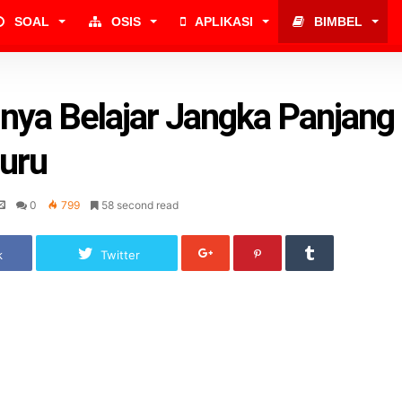
SOAL
OSIS
APLIKASI
BIMBEL
nya Belajar Jangka Panjang
uru
0
799
58 second read
k
Twitter