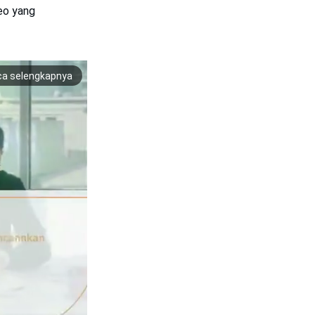
eo yang
ca selengkapnya