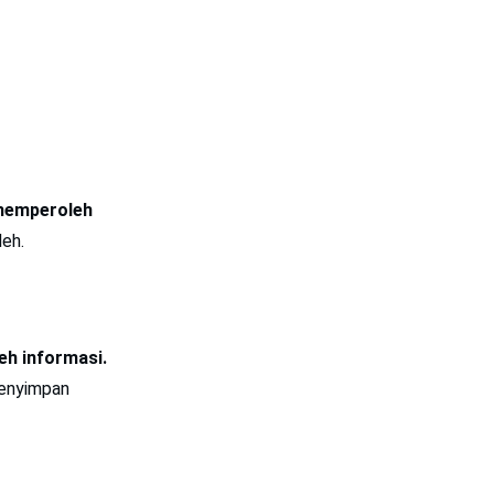
emperoleh
leh.
h informasi.
menyimpan