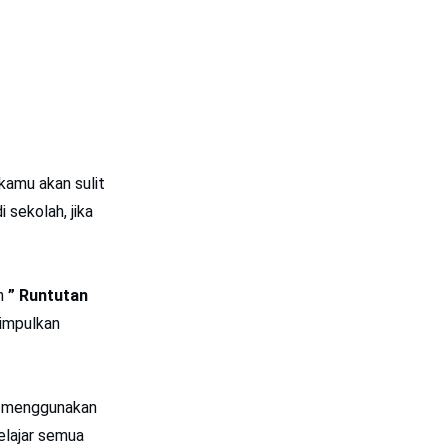
kamu akan sulit
sekolah, jika
ah
” Runtutan
simpulkan
an menggunakan
belajar semua