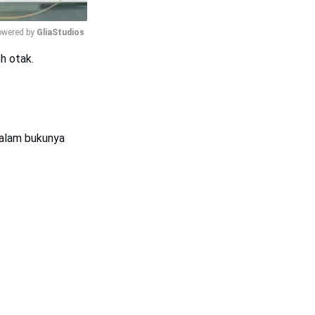
wered by 
GliaStudios
h otak.
Mute
alam bukunya