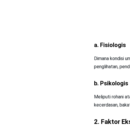
a. Fisiologis
Dimana kondisi u
penglihatan, pende
b. Psikologis
Meliputi rohani a
kecerdasan, bakat
2. Faktor Ek