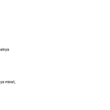
halnya
nya minat,