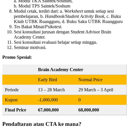
a. Modul TKA Saintek/Soshum,
b. Modul TPS Saintek/Soshum
Modul cetak, terdiri dari: a.
Worksheet
untuk setiap sesi
pembelajaran, b.
Handbook/Student Activity Book
, c. Buku
Kitab UTBK Ruangguru, d. Buku Saku UTBK Ruangguru
Tes Bakat Minat/
Psikotest
.
Sesi konsultasi jurusan dengan Student Advisor Brain
Academy Center.
Sesi konsultasi evaluasi belajar setiap minggu.
Seminar motivasi.
Promo Spesial:
Brain Academy Center
Early Bird
Normal Price
Periode
13 – 28 March
29 March – 3 April
Kupon
-1,000,000
0
Final Price
67,000,000
68,000,000
Pendaftaran atau CTA ke mana?