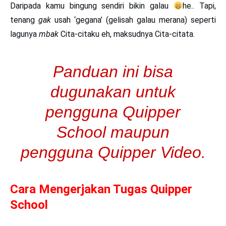
Daripada kamu bingung sendiri bikin galau
he.. Tapi,
tenang
gak
usah
‘gegana’
(gelisah galau merana) seperti
lagunya
mbak
Cita-citaku eh, maksudnya Cita-citata.
Panduan ini bisa
dugunakan untuk
pengguna
Quipper
School
maupun
pengguna
Quipper Video.
Cara Mengerjakan Tugas Quipper
School