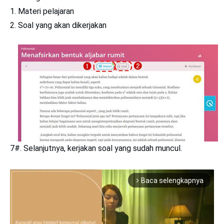
Materi pelajaran
Soal yang akan dikerjakan
7#. Selanjutnya, kerjakan soal yang sudah muncul.
Baca selengkapnya
arrow_forward_ios