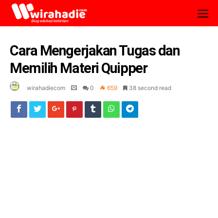
Cara Mengerjakan Tugas dan
Memilih Materi Quipper
wirahadiecom
0
659
38 second read