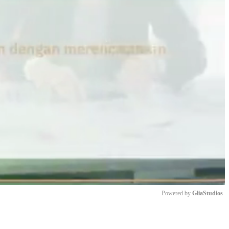
Powered by 
GliaStudios
Mute