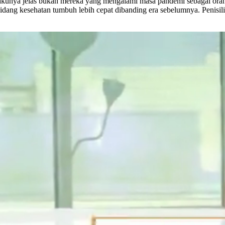
lakunya jelas bukan mereka yang mengalami masa pandemi sebagai oran
 bidang kesehatan tumbuh lebih cepat dibanding era sebelumnya. Penisi