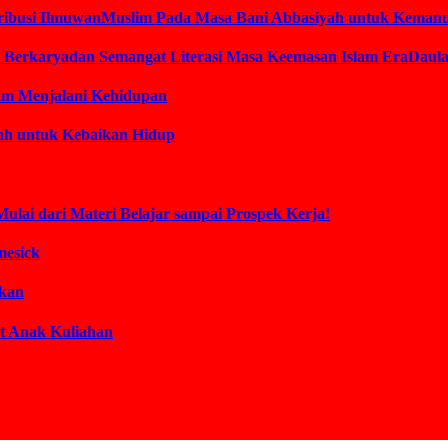
ontribusi IlmuwanMuslim Pada Masa Bani Abbasiyah untuk Keman
am Berkaryadan Semangat Literasi Masa Keemasan Islam EraDaul
lam Menjalani Kehidupan
lah untuk Kebaikan Hidup
Mulai dari Materi Belajar sampai Prospek Kerja!
mesick
akan
t Anak Kuliahan