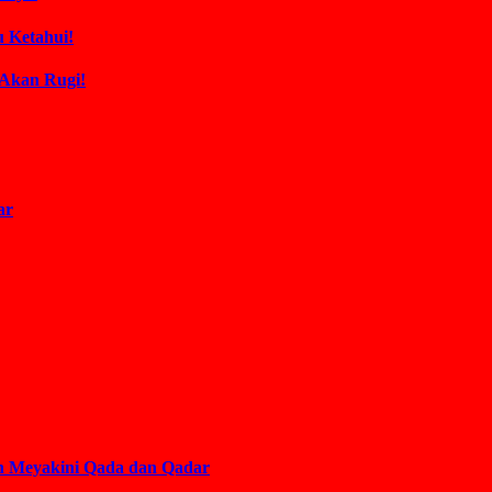
 Ketahui!
 Akan Rugi!
ar
an Meyakini Qada dan Qadar