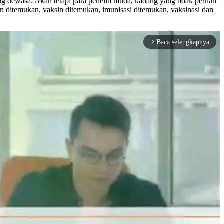
g dewasa. Akan tetapi para peneliti muda, kadang yang tidak pernah
lin ditemukan, vaksin ditemukan, imunisasi ditemukan, vaksinasi dan
Baca selengkapnya
arrow_forward_ios