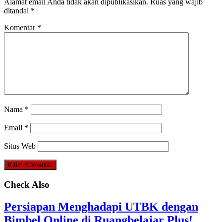
Alamat email Anda tidak akan dipublikasikan.
Ruas yang wajib
ditandai
*
Komentar
*
Nama
*
Email
*
Situs Web
Check Also
Persiapan Menghadapi UTBK dengan
Bimbel Online di Ruangbelajar Plus!