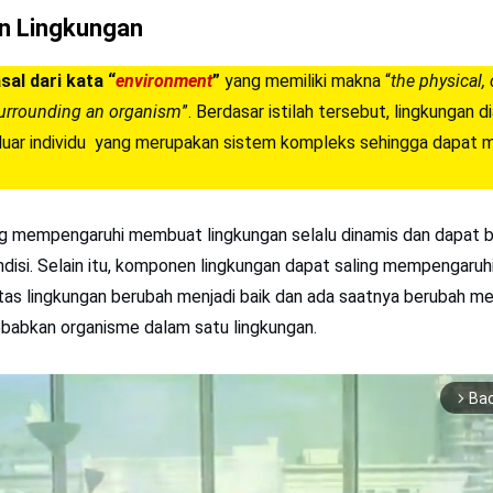
an Lingkungan
al dari kata “
environment
”
yang memiliki makna “
the physical,
surrounding an organism
”. Berdasar istilah tersebut, lingkungan d
iluar individu yang merupakan sistem kompleks sehingga dapat
ing mempengaruhi membuat lingkungan selalu dinamis dan dapat 
disi. Selain itu, komponen lingkungan dapat saling mempengaruh
tas lingkungan berubah menjadi baik dan ada saatnya berubah men
sebabkan organisme dalam satu lingkungan.
Ba
arrow_forward_ios