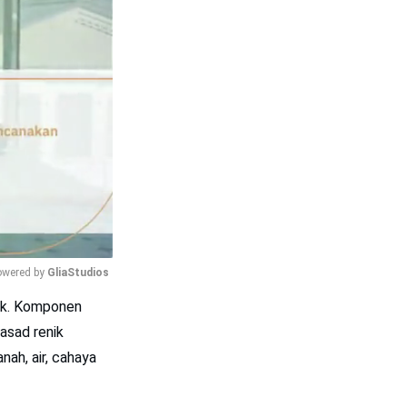
wered by 
GliaStudios
tik. Komponen
Mute
jasad renik
nah, air, cahaya