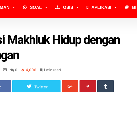
UMAN
SOAL
OSIS
APLIKASI
B
si Makhluk Hidup dengan
ngan
0
4,006
1 min read
k
Twitter