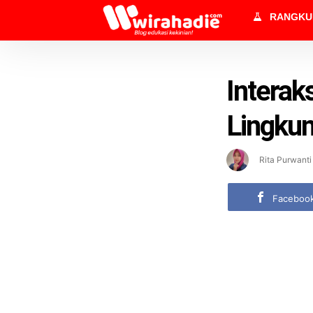
RANGK
Interak
Lingku
Rita Purwanti
Faceboo