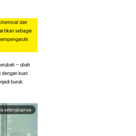
 chemical dan
iartikan sebagai
 mempengaruhi
berubah – ubah
i dengan kuat.
jadi buruk.
ca selengkapnya