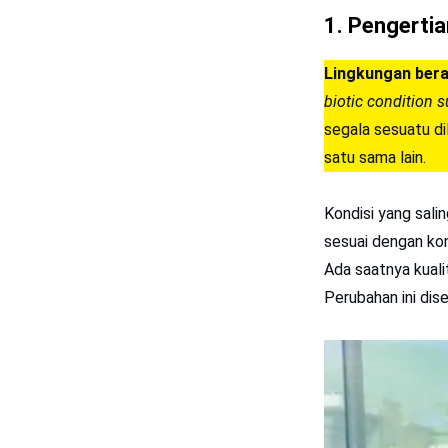
1.
Pengerti
Lingkungan beras
biotic condition 
segala sesuatu d
satu sama lain.
Kondisi yang sal
sesuai dengan kon
Ada saatnya kuali
Perubahan ini di