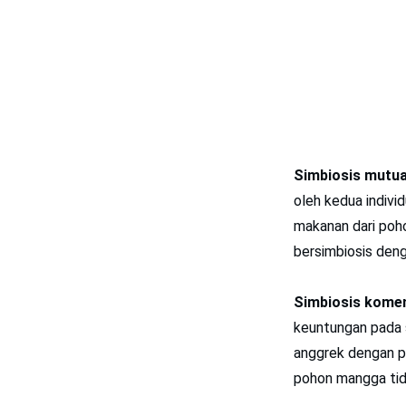
Simbiosis mutua
oleh kedua indiv
makanan dari poho
bersimbiosis deng
Simbiosis kome
keuntungan pada s
anggrek dengan p
pohon mangga tid