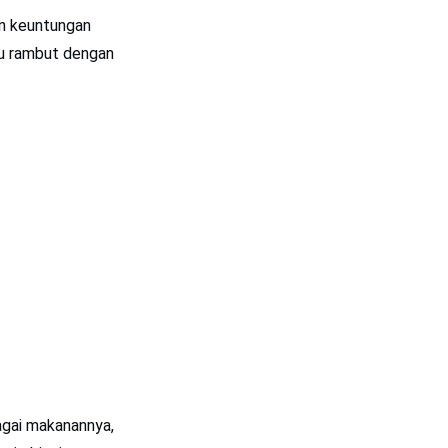
an keuntungan
tu rambut dengan
agai makanannya,