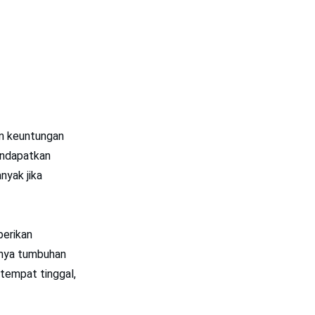
an keuntungan
endapatkan
nyak jika
berikan
ohnya tumbuhan
empat tinggal,