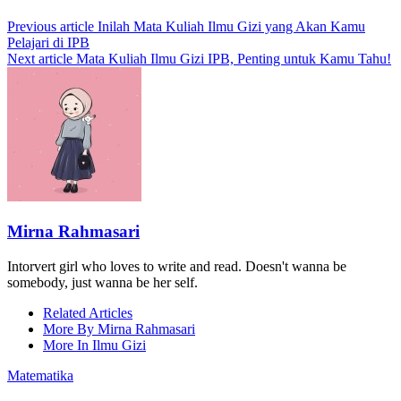
Previous article
Inilah Mata Kuliah Ilmu Gizi yang Akan Kamu
Pelajari di IPB
Next article
Mata Kuliah Ilmu Gizi IPB, Penting untuk Kamu Tahu!
Mirna Rahmasari
Intorvert girl who loves to write and read. Doesn't wanna be
somebody, just wanna be her self.
Related Articles
More By Mirna Rahmasari
More In Ilmu Gizi
Matematika