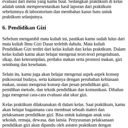
evaluasi dari menu yang kamu buat. Sedangkan praktikum di kelas
adalah untuk mempresentasikan hasil laporan dari praktikum
sebelumnya di laboratorium dan membahas kasus baru untuk
praktikum selanjutnya.
6. Pendidikan Gizi
Sebelum mengambil mata kuliah ini, pastikan kamu sudah lulus dari
mata kuliah Ilmu Gizi Dasar terlebih dahulu. Mata kuliah
Pendidikan Gizi terdiri dari kelas kuliah dan kelas praktikum. Dalam
kelas kuliah kamu akan belajar mengenai teori-teori pengetahuan,
sikap, dan keterampilan, perilaku makan serta promosi makan, gizi
seimbang dan kesehatan.
Selain itu, kamu juga akan belajar mengenai aspek-aspek konsep
psikososial budaya, serta kaitannya dengan perubahan kebiasaan
makan, uraian mengenai konsep dan pesan pendidikan gizi,
pemilihan metode, dan teknik pendidikan dan komunikasi. Dibahas
juga mengenai cara-cara evaluasi alat ukur gizi.
Kelas praktikum dilaksanakan di dalam kelas. Saat praktikum, kamu
akan belajar bagaimana cara membuat sebuah materi dan
pelaksanaan pendidikan gizi. Bisa untuk kalangan anak usia
sekolah, remaja, dewasa, dan lansia. Penyusunan pelaksanaan
pendidikan gizi akan dipandu oleh asisten praktikum dengan