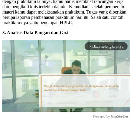
dengan praktikum lainnya, kamu harus membuat rancangan kerja
dan mengikuti kuis terlebih dahulu. Kemudian, setelah pemberian
materi kamu dapat melaksanakan praktikum. Tugas yang diberikan
berupa laporan pembahasan praktikum hari itu. Salah satu contoh
praktikumnya yaitu penerapan HPLC.
3. Analisis Data Pangan dan Gizi
Baca selengkapnya
arrow_forward_ios
Powered by 
GliaStudios
Mute