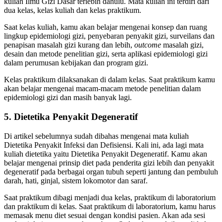
kuliah Ilmu Gizi Dasar terlebih dahulu. Mata kuliah ini terdiri dari
dua kelas, kelas kuliah dan kelas praktikum.
Saat kelas kuliah, kamu akan belajar mengenai konsep dan ruang
lingkup epidemiologi gizi, penyebaran penyakit gizi, surveilans dan
penapisan masalah gizi kurang dan lebih,
outcome
masalah gizi,
desain dan metode penelitian gizi, serta aplikasi epidemiologi gizi
dalam perumusan kebijakan dan program gizi.
Kelas praktikum dilaksanakan di dalam kelas. Saat praktikum kamu
akan belajar mengenai macam-macam metode penelitian dalam
epidemiologi gizi dan masih banyak lagi.
5. Dietetika Penyakit Degeneratif
Di artikel sebelumnya sudah dibahas mengenai mata kuliah
Dietetika Penyakit Infeksi dan Defisiensi. Kali ini, ada lagi mata
kuliah dietetika yaitu Dietetika Penyakit Degeneratif. Kamu akan
belajar mengenai prinsip diet pada penderita gizi lebih dan penyakit
degeneratif pada berbagai organ tubuh seperti jantung dan pembuluh
darah, hati, ginjal, sistem lokomotor dan saraf.
Saat praktikum dibagi menjadi dua kelas, praktikum di laboratorium
dan praktikum di kelas. Saat praktikum di laboratorium, kamu harus
memasak menu diet sesuai dengan kondisi pasien. Akan ada sesi