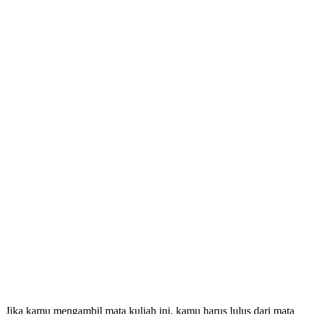
Jika kamu mengambil mata kuliah ini, kamu harus lulus dari mata