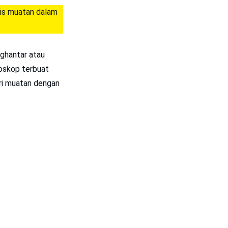
nis muatan dalam
nghantar atau
oskop terbuat
ri muatan dengan