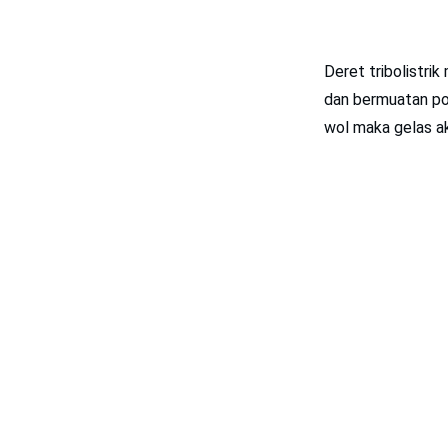
Deret tribolistri
dan bermuatan po
wol maka gelas a