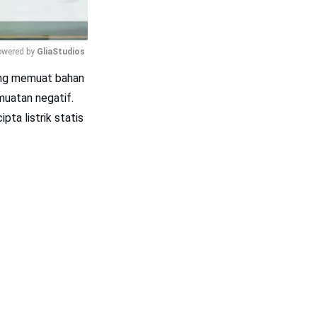
wered by 
GliaStudios
ng memuat bahan
Mute
uatan negatif.
ta listrik statis