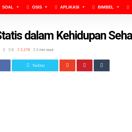
SOAL
OSIS
APLIKASI
BIMBEL
 Statis dalam Kehidupan Sehar
0
3,278
2 min read
Twitter