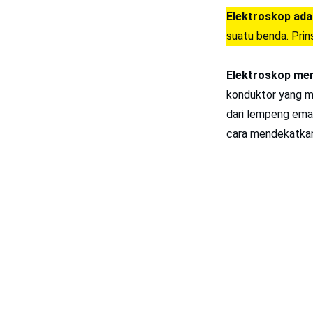
Elektroskop ada
suatu benda. Prins
Elektroskop memi
konduktor yang m
dari lempeng ema
cara mendekatkan