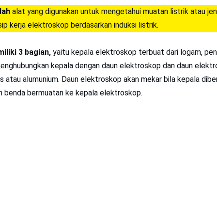
lah
alat yang digunakan untuk mengetahui muatan listrik atau je
ip kerja elektroskop berdasarkan induksi listrik.
liki 3 bagian,
yaitu kepala elektroskop terbuat dari logam, pe
enghubungkan kepala dengan daun elektroskop dan daun elektr
s atau alumunium. Daun elektroskop akan mekar bila kepala dibe
 benda bermuatan ke kepala elektroskop.