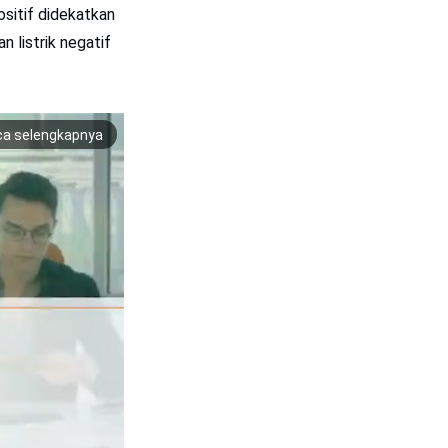
ositif didekatkan
 listrik negatif
ca selengkapnya