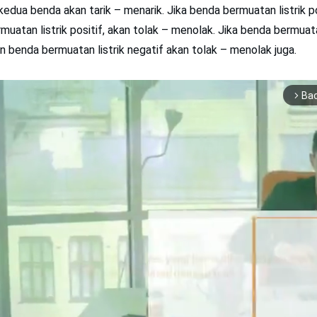
kedua benda akan tarik – menarik. Jika benda bermuatan listrik p
uatan listrik positif, akan tolak – menolak. Jika benda bermuatan
 benda bermuatan listrik negatif akan tolak – menolak juga.
Ba
arrow_forward_ios