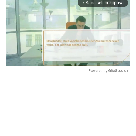
Baca selengkapnya
arrow_forward_ios
Powered by 
GliaStudios
Mute