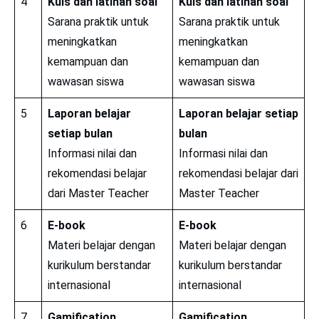
4
Kuis dan latihan soal
Kuis dan latihan soal
Sarana praktik untuk
Sarana praktik untuk
meningkatkan
meningkatkan
kemampuan dan
kemampuan dan
wawasan siswa
wawasan siswa
5
Laporan belajar
Laporan belajar setiap
setiap bulan
bulan
Informasi nilai dan
Informasi nilai dan
rekomendasi belajar
rekomendasi belajar dari
dari Master Teacher
Master Teacher
6
E-book
E-book
Materi belajar dengan
Materi belajar dengan
kurikulum berstandar
kurikulum berstandar
internasional
internasional
7
Gamification
Gamification