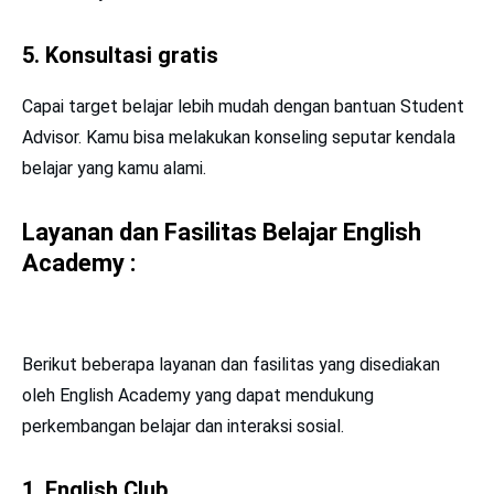
5. Konsultasi gratis
Capai target belajar lebih mudah dengan bantuan Student
Advisor. Kamu bisa melakukan konseling seputar kendala
belajar yang kamu alami.
Layanan dan Fasilitas Belajar English
Academy :
Berikut beberapa layanan dan fasilitas yang disediakan
oleh English Academy yang dapat mendukung
perkembangan belajar dan interaksi sosial.
1. English Club