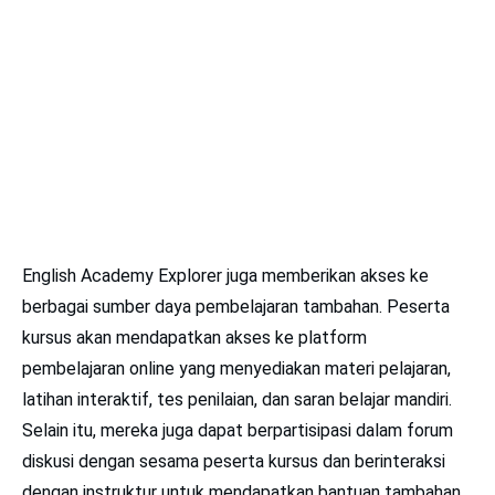
English Academy Explorer juga memberikan akses ke
berbagai sumber daya pembelajaran tambahan. Peserta
kursus akan mendapatkan akses ke platform
pembelajaran online yang menyediakan materi pelajaran,
latihan interaktif, tes penilaian, dan saran belajar mandiri.
Selain itu, mereka juga dapat berpartisipasi dalam forum
diskusi dengan sesama peserta kursus dan berinteraksi
dengan instruktur untuk mendapatkan bantuan tambahan.