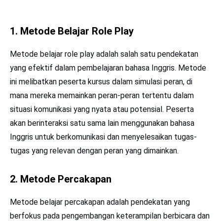
1. Metode Belajar Role Play
Metode belajar role play adalah salah satu pendekatan
yang efektif dalam pembelajaran bahasa Inggris. Metode
ini melibatkan peserta kursus dalam simulasi peran, di
mana mereka memainkan peran-peran tertentu dalam
situasi komunikasi yang nyata atau potensial. Peserta
akan berinteraksi satu sama lain menggunakan bahasa
Inggris untuk berkomunikasi dan menyelesaikan tugas-
tugas yang relevan dengan peran yang dimainkan.
2. Metode Percakapan
Metode belajar percakapan adalah pendekatan yang
berfokus pada pengembangan keterampilan berbicara dan