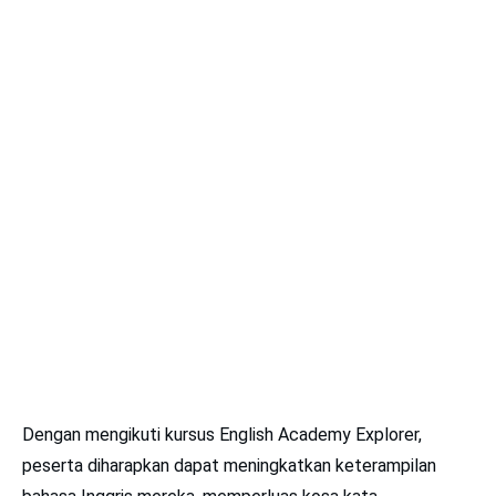
Dengan mengikuti kursus English Academy Explorer,
peserta diharapkan dapat meningkatkan keterampilan