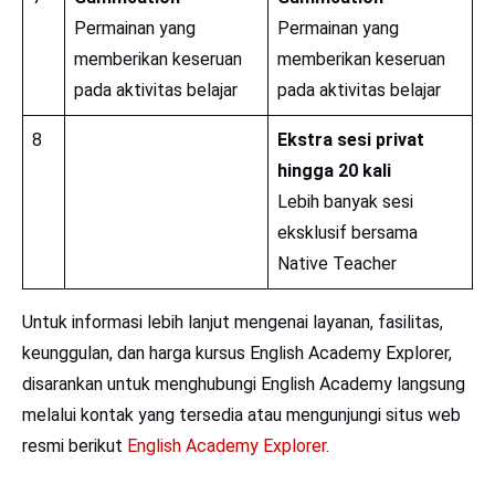
Permainan yang
Permainan yang
memberikan keseruan
memberikan keseruan
pada aktivitas belajar
pada aktivitas belajar
8
Ekstra sesi privat
hingga 20 kali
Lebih banyak sesi
eksklusif bersama
Native Teacher
Untuk informasi lebih lanjut mengenai layanan, fasilitas,
keunggulan, dan harga kursus English Academy Explorer,
disarankan untuk menghubungi English Academy langsung
melalui kontak yang tersedia atau mengunjungi situs web
resmi berikut
English Academy Explorer
.