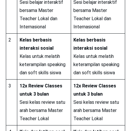
Sesi belajar interaktif
Sesi belajar interaktif
bersama Master
bersama Master
Teacher Lokal dan
Teacher Lokal dan
Internasional
Internasional
2
Kelas berbasis
Kelas berbasis
interaksi sosial
interaksi sosial
Kelas untuk melatih
Kelas untuk melatih
keterampilan speaking
keterampilan speaking
dan soft skills siswa
dan soft skills siswa
3
12x Review Classes
12x Review Classes
untuk 3 bulan
untuk 3 bulan
Sesi kelas review satu
Sesi kelas review satu
arah bersama Master
arah bersama Master
Teacher Lokal
Teacher Lokal