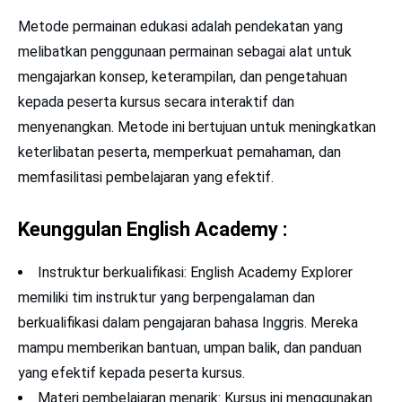
Metode permainan edukasi adalah pendekatan yang
melibatkan penggunaan permainan sebagai alat untuk
mengajarkan konsep, keterampilan, dan pengetahuan
kepada peserta kursus secara interaktif dan
menyenangkan. Metode ini bertujuan untuk meningkatkan
keterlibatan peserta, memperkuat pemahaman, dan
memfasilitasi pembelajaran yang efektif.
Keunggulan English Academy :
Instruktur berkualifikasi: English Academy Explorer
memiliki tim instruktur yang berpengalaman dan
berkualifikasi dalam pengajaran bahasa Inggris. Mereka
mampu memberikan bantuan, umpan balik, dan panduan
yang efektif kepada peserta kursus.
Materi pembelajaran menarik: Kursus ini menggunakan