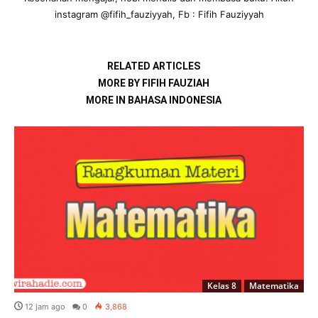
instagram @fifih_fauziyyah, Fb : Fifih Fauziyyah
RELATED ARTICLES
MORE BY FIFIH FAUZIAH
MORE IN BAHASA INDONESIA
Kelas 8
Matematika
12 jam ago
0
3,868