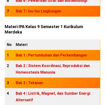
6
Bab 6 | Pewarisan Sifat dan Bioteknologi
7
Bab 7 | Isu-Isu Lingkungan
Materi IPA Kelas 9 Semester 1 Kurikulum
Merdeka
No
Materi
1
Bab 1 | Pertumbuhan dan Perkembangan
2
Bab 2 | Sistem Koordinasi, Reproduksi dan
Homeostasis Manusia
3
Bab 3 | Tekanan
4
Bab 4 | Listrik, Magnet, dan Sumber Energi
Alternatif