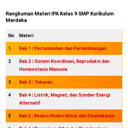
Rangkuman Materi IPA Kelas 9 SMP Kurikulum
Merdeka
No
Materi
1
Bab 1 | Pertumbuhan dan Perkembangan
2
Bab 2 | Sistem Koordinasi, Reproduksi dan
Homeostasis Manusia
3
Bab 3 | Tekanan
4
Bab 4 | Listrik, Magnet, dan Sumber Energi
Alternatif
5
Bab 5 | Reaksi-Reaksi Kimia dan Dinamikanya