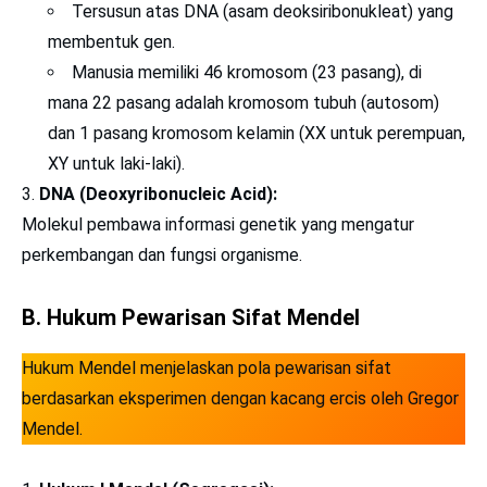
Tersusun atas DNA (asam deoksiribonukleat) yang
membentuk gen.
Manusia memiliki 46 kromosom (23 pasang), di
mana 22 pasang adalah kromosom tubuh (autosom)
dan 1 pasang kromosom kelamin (XX untuk perempuan,
XY untuk laki-laki).
DNA (Deoxyribonucleic Acid):
Molekul pembawa informasi genetik yang mengatur
perkembangan dan fungsi organisme.
B. Hukum Pewarisan Sifat Mendel
Hukum Mendel menjelaskan pola pewarisan sifat
berdasarkan eksperimen dengan kacang ercis oleh Gregor
Mendel.