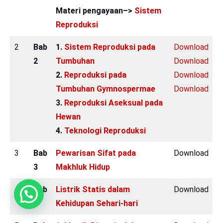
Materi pengayaan–>
Sistem
Reproduksi
2
Bab
1.
Sistem Reproduksi pada
Download
2
Tumbuhan
Download
2.
Reproduksi pada
Download
Tumbuhan Gymnospermae
Download
3.
Reproduksi Aseksual pada
Hewan
4.
Teknologi Reproduksi
3
Bab
Pewarisan Sifat pada
Download
3
Makhluk Hidup
4
Bab
Listrik Statis dalam
Download
4
Kehidupan Sehari-hari