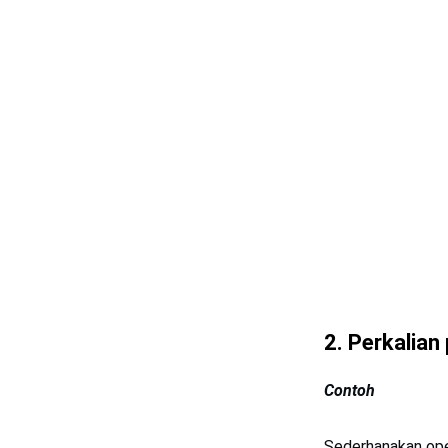
2. Perkalia
Contoh
Sederhanakan oper