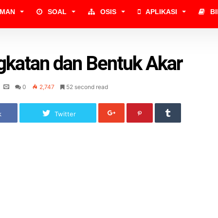
UMAN
SOAL
OSIS
APLIKASI
B
gkatan dan Bentuk Akar
0
2,747
52 second read
k
Twitter