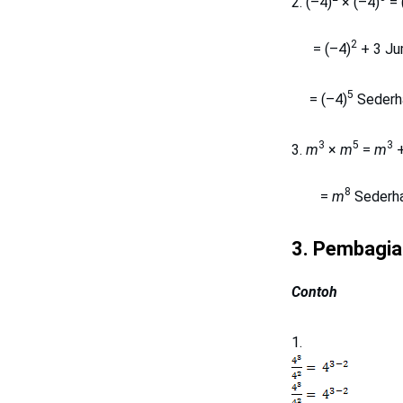
(–4)
× (–4)
= 
2
= (–4)
+ 3 Jum
5
= (–4)
Sederh
3
5
3
m
×
m
=
m
+
8
=
m
Sederh
3. Pembagia
Contoh