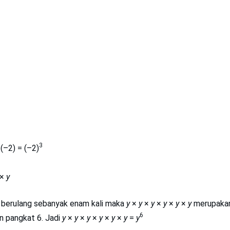
3
 (–2) = (–2)
×
y
n berulang sebanyak enam kali maka
y
×
y
×
y
×
y
×
y
×
y
merupaka
6
n pangkat 6.
Jadi
y
×
y
×
y
×
y
×
y
×
y
=
y