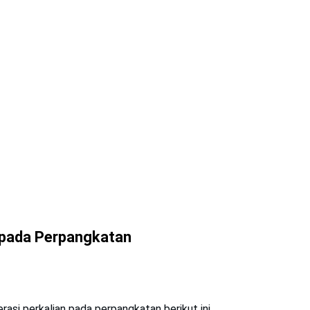
n pada Perpangkatan
asi perkalian pada perpangkatan berikut ini.