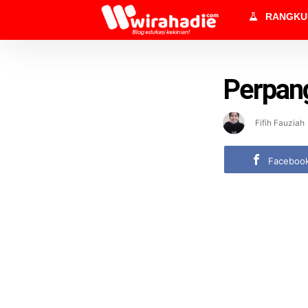
RANGK
Perpan
Fifih Fauziah
Faceboo