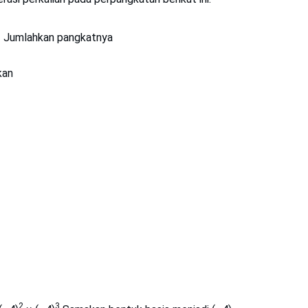
 Jumlahkan pangkatnya
kan
2
3