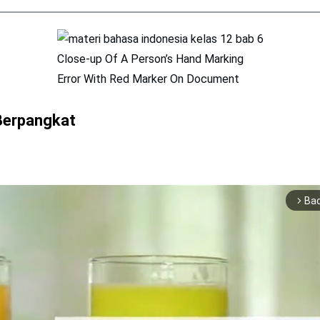
Close-up Of A Person’s Hand Marking
Error With Red Marker On Document
 Berpangkat
Ba
arrow_forward_ios