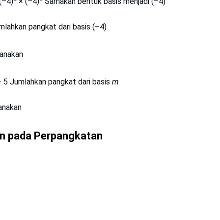
(–4)
× (–4)
Samakan bentuk basis menjadi (–4)
lahkan pangkat dari basis (–4)
anakan
 5 Jumlahkan pangkat dari basis
m
anakan
n pada Perpangkatan