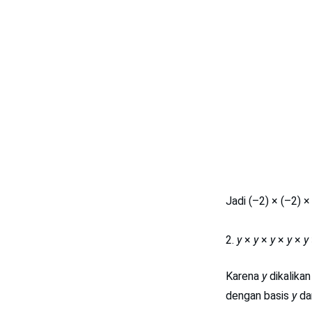
Jadi (–2) × (–2) ×
y
×
y
×
y
×
y
×
y
Karena
y
dikalika
dengan basis
y
da