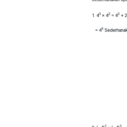
3
2
3
4
× 4
= 4
+ 2
5
= 4
Sederhana
2
3