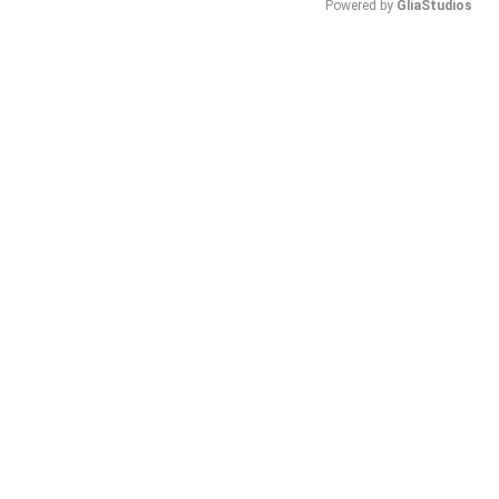
Powered by 
GliaStudios
Mute