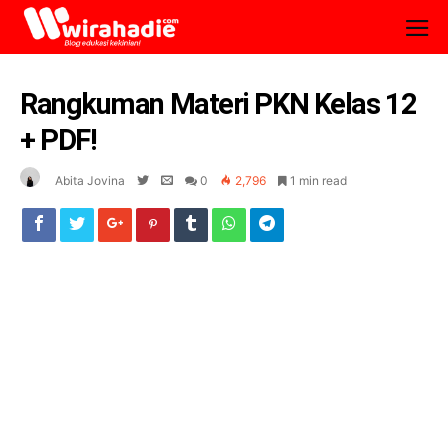
Rangkuman Materi PKN Kelas 12
+ PDF!
Abita Jovina
0
2,796
1 min read