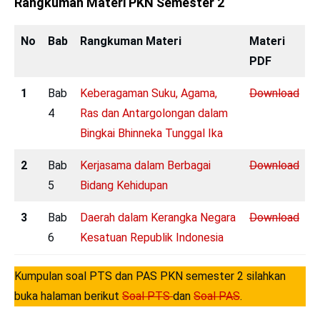
Rangkuman Materi PKN Semester 2
No
Bab
Rangkuman Materi
Materi
PDF
1
Bab
Keberagaman Suku, Agama,
Download
4
Ras dan Antargolongan dalam
Bingkai Bhinneka Tunggal Ika
2
Bab
Kerjasama dalam Berbagai
Download
5
Bidang Kehidupan
3
Bab
Daerah dalam Kerangka Negara
Download
6
Kesatuan Republik Indonesia
Kumpulan soal PTS dan PAS PKN semester 2 silahkan
buka halaman berikut
Soal PTS
dan
Soal PAS
.