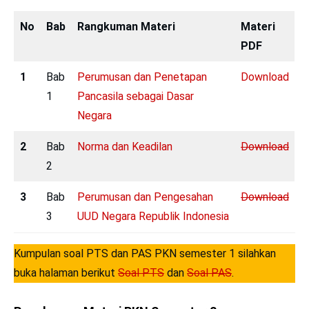
No
Bab
Rangkuman Materi
Materi
PDF
1
Bab
Perumusan dan Penetapan
Download
1
Pancasila sebagai Dasar
Negara
2
Bab
Norma dan Keadilan
Download
2
3
Bab
Perumusan dan Pengesahan
Download
3
UUD Negara Republik Indonesia
Kumpulan soal PTS dan PAS PKN semester 1 silahkan
buka halaman berikut
Soal PTS
dan
Soal PAS
.