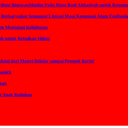
ontribusi IlmuwanMuslim Pada Masa Bani Abbasiyah untuk Keman
am Berkaryadan Semangat Literasi Masa Keemasan Islam EraDaul
lam Menjalani Kehidupan
lah untuk Kebaikan Hidup
Mulai dari Materi Belajar sampai Prospek Kerja!
mesick
akan
t Anak Kuliahan