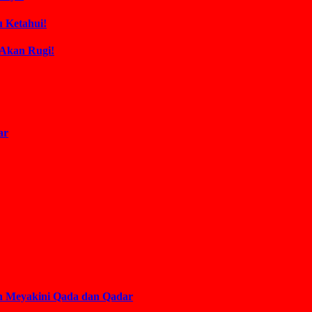
 Ketahui!
 Akan Rugi!
ar
an Meyakini Qada dan Qadar