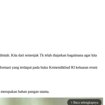
lmiah. Kita dari semenjak Tk telah diajarkan bagaimana agar kita
formasi yang terdapat pada buku Kemendikbud RI keluaran resmi
ng merupakan bahan pangan utama.
Baca selengkapnya
arrow_forward_ios