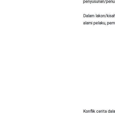
penyusunan/penuli
Dalam lakon/kisa
alami pelaku, pe
Konflik cerita da