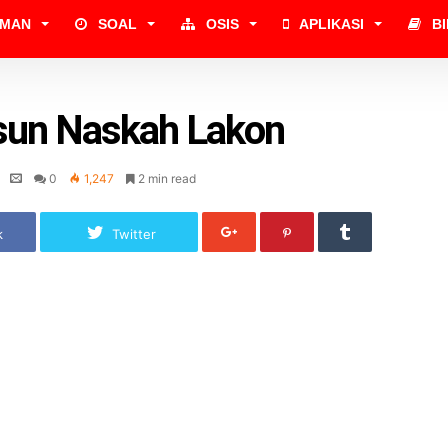
UMAN
SOAL
OSIS
APLIKASI
B
un Naskah Lakon
0
1,247
2 min read
k
Twitter