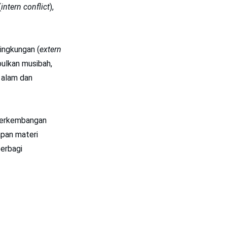
(
intern conflict
),
ingkungan (
extern
bulkan musibah,
h alam dan
 perkembangan
apan materi
erbagi