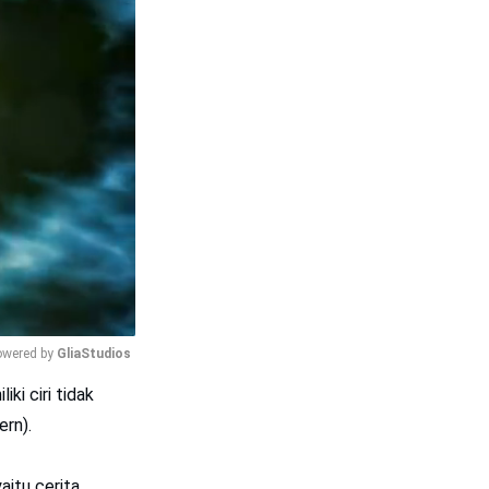
wered by 
GliaStudios
ki ciri tidak
Mute
ern).
yaitu cerita