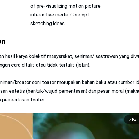
of pre-visualizing motion picture,
interactive media. Concept
sketching ideas.
on
h hasil karya kolektif masyarakat, seniman/ sastrawan yang di
an cara ditulis atau tidak tertulis (leluri).
niman/kreator seni teater merupakan bahan baku atau sumber i
an estetis (bentuk/wujud pementasan) dan pesan moral (makn
as pementasan teater.
Ba
arrow_forward_ios