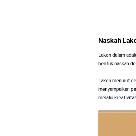
Naskah Lak
Lakon dalam adala
bentuk naskah deng
Lakon menurut se
menyampaikan pes
melalui kreativit