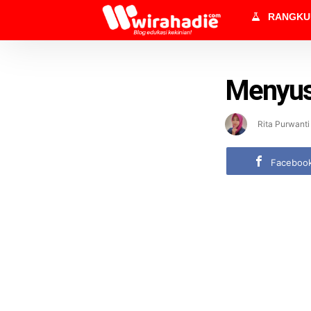
RANGK
Menyus
Rita Purwanti
Faceboo