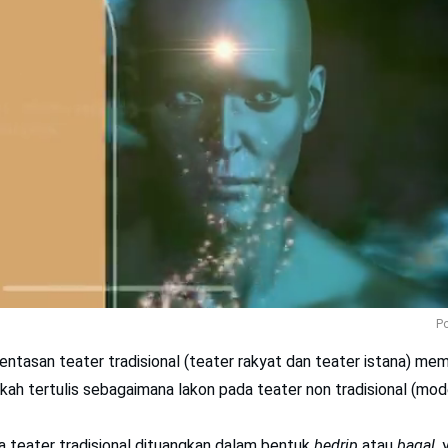
Po
tasan teater tradisional (teater rakyat dan teater istana) memili
h tertulis sebagaimana lakon pada teater non tradisional (mod
a teater tradisional dituangkan dalam bentuk
bedrip
atau
bagal
, 