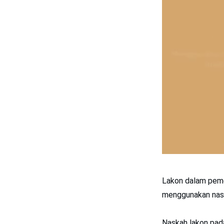
Lakon dalam pemen
menggunakan naska
Naskah lakon pad