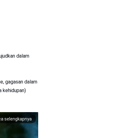
wujudkan dalam
de, gagasan dalam
a kehidupan)
ca selengkapnya