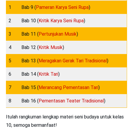
1
Bab 9 (
Pameran Karya Seni Rupa
)
2
Bab 10 (
Kritik Karya Seni Rupa
)
3
Bab 11 (
Pertunjukan Musik
)
4
Bab 12 (
Kritik Musik
)
5
Bab 13 (
Meragakan Gerak Tari Tradisional
)
6
Bab 14 (
Kritik Tari
)
7
Bab 15 (
Merancang Pementasan Tari
)
8
Bab 16 (
Pementasan Teater Tradisional
)
Itulah rangkuman lengkap materi seni budaya untuk kelas
10, semoga bermanfaat!