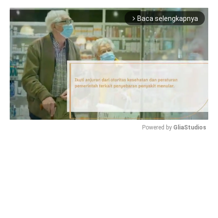
Baca selengkapnya
arrow_forward_ios
Powered by 
GliaStudios
Mute