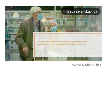
Baca selengkapnya
arrow_forward_ios
Powered by 
GliaStudios
Mute