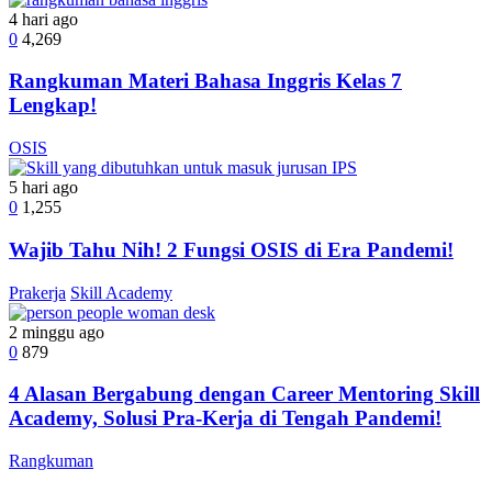
4 hari ago
0
4,269
Rangkuman Materi Bahasa Inggris Kelas 7
Lengkap!
OSIS
5 hari ago
0
1,255
Wajib Tahu Nih! 2 Fungsi OSIS di Era Pandemi!
Prakerja
Skill Academy
2 minggu ago
0
879
4 Alasan Bergabung dengan Career Mentoring Skill
Academy, Solusi Pra-Kerja di Tengah Pandemi!
Rangkuman