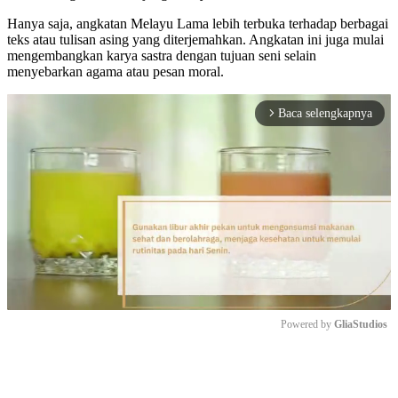
Hanya saja, angkatan Melayu Lama lebih terbuka terhadap berbagai
teks atau tulisan asing yang diterjemahkan. Angkatan ini juga mulai
mengembangkan karya sastra dengan tujuan seni selain
menyebarkan agama atau pesan moral.
Baca selengkapnya
arrow_forward_ios
Powered by 
GliaStudios
Mute