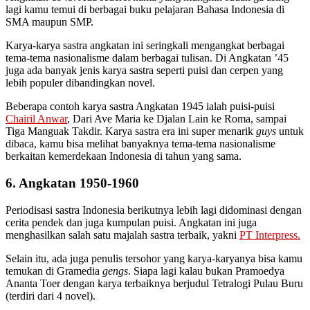
lagi kamu temui di berbagai buku pelajaran Bahasa Indonesia di
SMA maupun SMP.
Karya-karya sastra angkatan ini seringkali mengangkat berbagai
tema-tema nasionalisme dalam berbagai tulisan. Di Angkatan ’45
juga ada banyak jenis karya sastra seperti puisi dan cerpen yang
lebih populer dibandingkan novel.
Beberapa contoh karya sastra Angkatan 1945 ialah puisi-puisi
Chairil Anwar
, Dari Ave Maria ke Djalan Lain ke Roma, sampai
Tiga Manguak Takdir. Karya sastra era ini super menarik
guys
untuk
dibaca, kamu bisa melihat banyaknya tema-tema nasionalisme
berkaitan kemerdekaan Indonesia di tahun yang sama.
6. Angkatan 1950-1960
Periodisasi sastra Indonesia berikutnya lebih lagi didominasi dengan
cerita pendek dan juga kumpulan puisi. Angkatan ini juga
menghasilkan salah satu majalah sastra terbaik, yakni
PT Interpress.
Selain itu, ada juga penulis tersohor yang karya-karyanya bisa kamu
temukan di Gramedia
gengs
. Siapa lagi kalau bukan Pramoedya
Ananta Toer dengan karya terbaiknya berjudul Tetralogi Pulau Buru
(terdiri dari 4 novel).