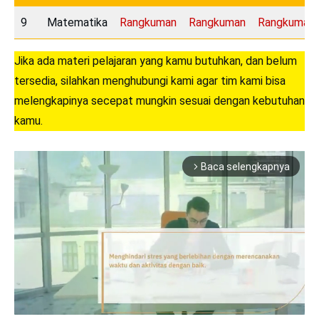
9
Matematika
Rangkuman
Rangkuman
Rangkuman
Jika ada materi pelajaran yang kamu butuhkan, dan belum
tersedia, silahkan menghubungi kami agar tim kami bisa
melengkapinya secepat mungkin sesuai dengan kebutuhan
kamu.
Baca selengkapnya
arrow_forward_ios