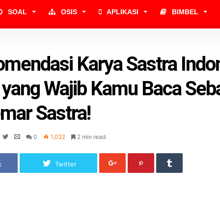
SOAL
OSIS
APLIKASI
BIMBEL
mendasi Karya Sastra Indo
 yang Wajib Kamu Baca Seb
mar Sastra!
0
1,022
2 min read
k
Twitter