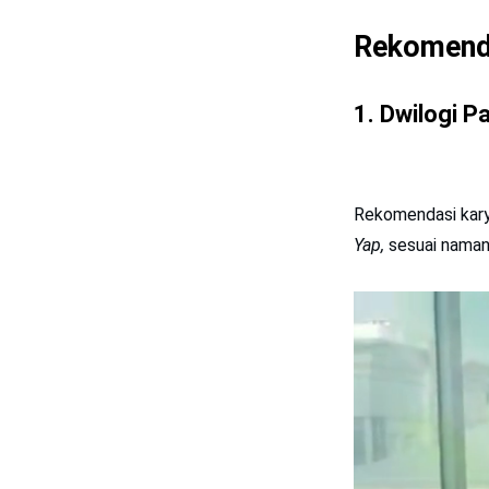
Rekomenda
1. Dwilogi P
Rekomendasi kary
Yap,
sesuai namany