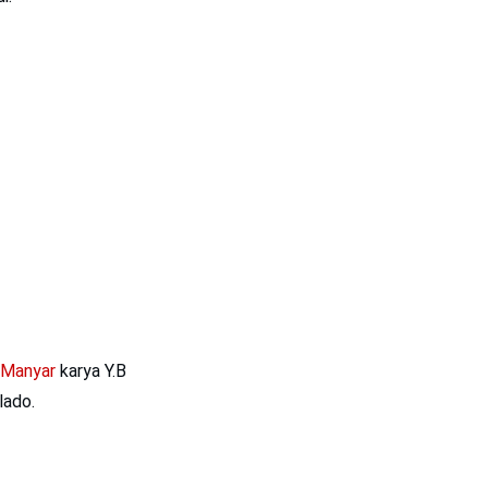
 Manyar
karya Y.B
lado.