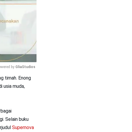
wered by 
GliaStudios
ng timah. Enong
Mute
di usia muda,
rbagai
gi. Selain buku
rjudul
Supernova