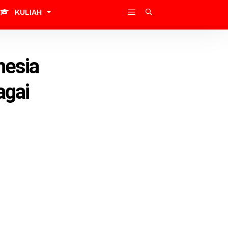
KULIAH
nesia
agai