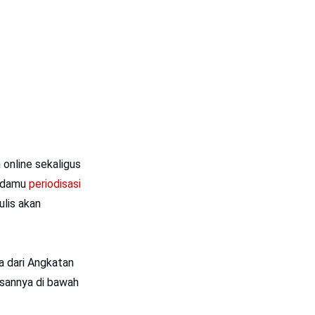
online sekaligus
padamu
periodisasi
ulis akan
a dari Angkatan
asannya di bawah