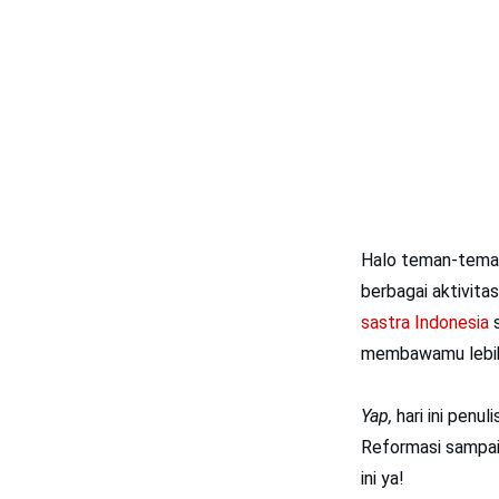
Halo teman-teman
berbagai aktivita
sastra Indonesia
s
membawamu lebih 
Yap,
hari ini penu
Reformasi sampai
ini ya!