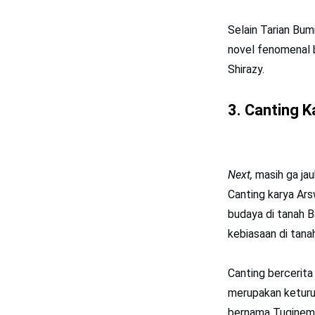
Selain Tarian Bumi
novel fenomenal 
Shirazy.
3. Canting 
Next,
masih ga jau
Canting karya Ar
budaya di tanah B
kebiasaan di tana
Canting bercerit
merupakan keturu
bernama Tuginem. D