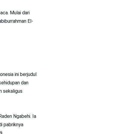
aca. Mulai dari
biburrahman El-
nesia ini berjudul
kehidupan dan
n sekaligus
Raden Ngabehi. Ia
i pabriknya
i.