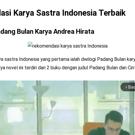
si Karya Sastra Indonesia Terbaik
adang Bulan Karya Andrea Hirata
a sastra Indonesia yang pertama ialah dwilogi Padang Bulan kar
a novel ini terdiri dari 2 buku dengan judul Padang Bulan dan Ci
Ba
arrow_forward_ios