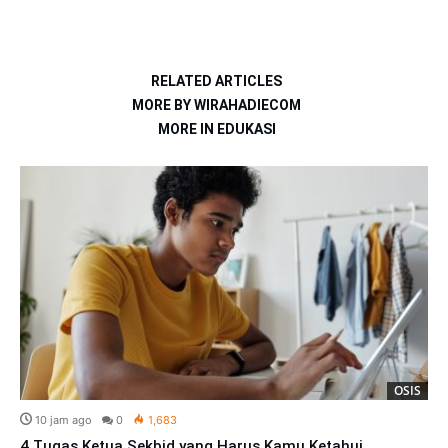
RELATED ARTICLES
MORE BY WIRAHADIECOM
MORE IN EDUKASI
OSIS
10 jam ago
0
1,683
4 Tugas Ketua Sekbid yang Harus Kamu Ketahui