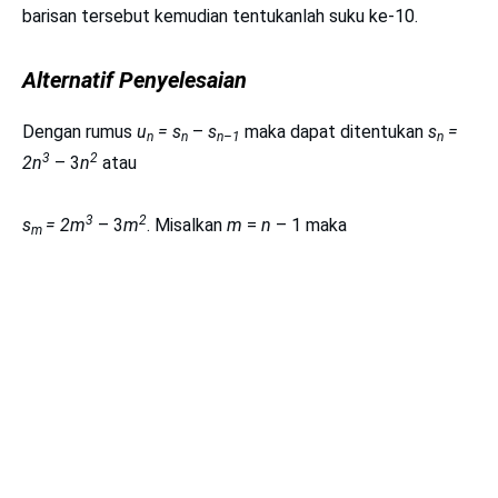
barisan tersebut kemudian tentukanlah suku ke-10.
Alternatif Penyelesaian
Dengan rumus
u
= s
–
s
maka dapat ditentukan
s
=
n
n
n–1
n
3
2
2n
– 3
n
atau
3
2
s
= 2m
– 3
m
. Misalkan
m
=
n
– 1 maka
m