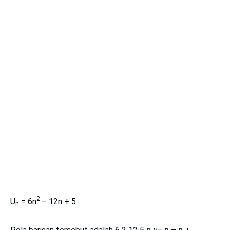
2
U
= 6n
– 12n + 5
n