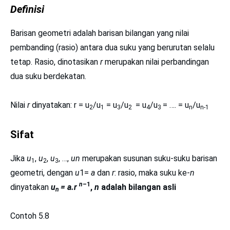
Definisi
Barisan geometri adalah barisan bilangan yang nilai
pembanding (rasio) antara dua suku yang berurutan selalu
tetap. Rasio, dinotasikan
r
merupakan nilai perbandingan
dua suku berdekatan.
Nilai
r
dinyatakan: r = u
/u
= u
/u
= u
/u
= …. = u
/u
2
1
3
2
4
3
n
n-1
Sifat
Jika
u
,
u
,
u
, …,
un
merupakan susunan suku-suku barisan
1
2
3
geometri, dengan
u
1=
a
dan
r
: rasio, maka suku ke-
n
n
–1
dinyatakan
u
= a.r
,
n
adalah bilangan asli
n
Contoh 5.8