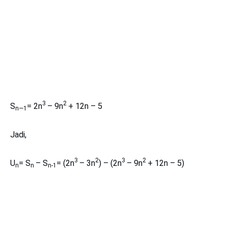
3
2
S
= 2n
– 9n
+ 12n – 5
n—1
Jadi,
3
2
3
2
U
= S
– S
= (2n
– 3n
) – (2n
– 9n
+ 12n – 5)
n
n
n-1