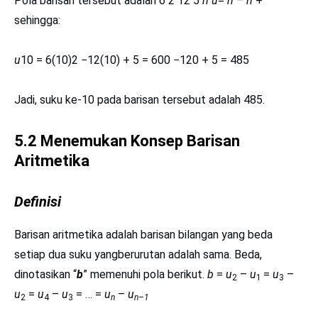
Pola barisan tersebut adalah 6 2 12 5
n u
=
n
–
n
+
sehingga:
u
10 = 6(10)2 −12(10) + 5 = 600 −120 + 5 = 485
Jadi, suku ke-10 pada barisan tersebut adalah 485.
5.2 Menemukan Konsep Barisan
Aritmetika
Definisi
Barisan aritmetika adalah barisan bilangan yang beda
setiap dua suku yangberurutan adalah sama. Beda,
dinotasikan “
b
” memenuhi pola berikut.
b
=
u
–
u
=
u
–
2
1
3
u
=
u
–
u
= … =
u
–
u
2
4
3
n
n–1