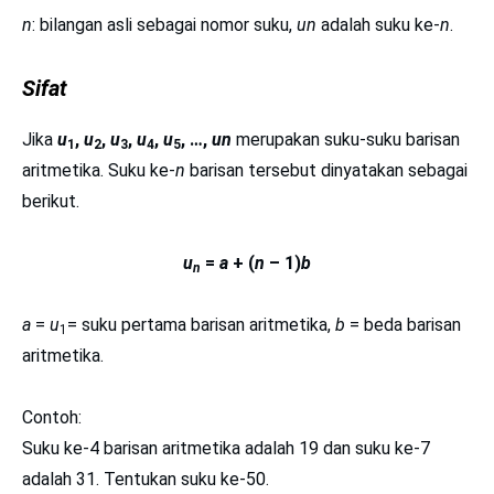
n
: bilangan asli sebagai nomor suku,
un
adalah suku ke-
n
.
Sifat
Jika
u
,
u
,
u
,
u
,
u
, …,
un
merupakan suku-suku barisan
1
2
3
4
5
aritmetika. Suku ke-
n
barisan tersebut dinyatakan sebagai
berikut.
u
=
a
+ (
n
– 1)
b
n
a
=
u
= suku pertama barisan aritmetika,
b
= beda barisan
1
aritmetika.
Contoh:
Suku ke-4 barisan aritmetika adalah 19 dan suku ke-7
adalah 31. Tentukan suku ke-50.