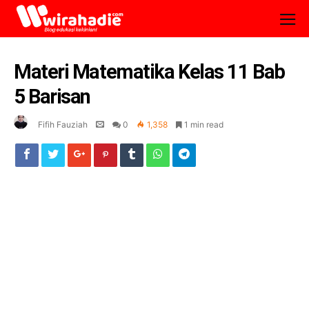
Materi Matematika Kelas 11 Bab
5 Barisan
Fifih Fauziah
0
1,358
1 min read