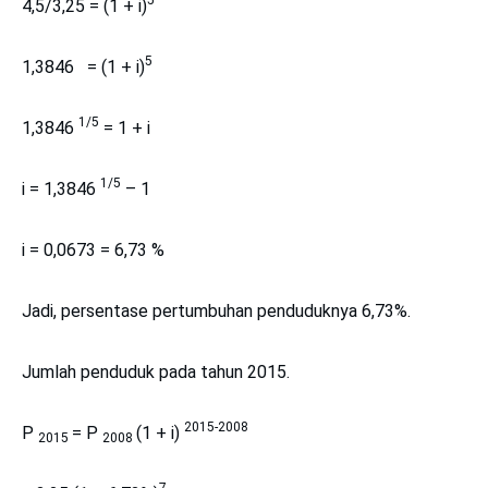
5
4,5/3,25 = (1 + i)
5
1,3846 = (1 + i)
1/5
1,3846
= 1 + i
1/5
i = 1,3846
– 1
i = 0,0673 = 6,73 %
Jadi, persentase pertumbuhan penduduknya 6,73%.
Jumlah penduduk pada tahun 2015.
2015-2008
P
= P
(1 + i)
2015
2008