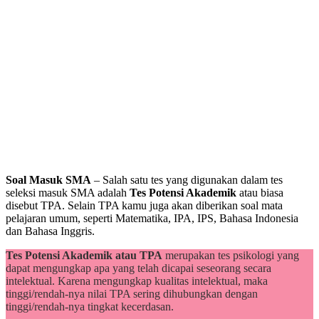
Soal Masuk SMA
– Salah satu tes yang digunakan dalam tes
seleksi masuk SMA adalah
Tes Potensi Akademik
atau biasa
disebut TPA. Selain TPA kamu juga akan diberikan soal mata
pelajaran umum, seperti Matematika, IPA, IPS, Bahasa Indonesia
dan Bahasa Inggris.
Tes Potensi Akademik atau TPA
merupakan tes psikologi yang
dapat mengungkap apa yang telah dicapai seseorang secara
intelektual. Karena mengungkap kualitas intelektual, maka
tinggi/rendah-nya nilai TPA sering dihubungkan dengan
tinggi/rendah-nya tingkat kecerdasan.