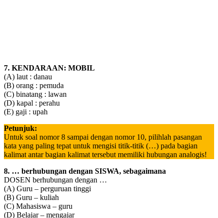
7. KENDARAAN: MOBIL
(A) laut : danau
(B) orang : pemuda
(C) binatang : lawan
(D) kapal : perahu
(E) gaji : upah
Petunjuk:
Untuk soal nomor 8 sampai dengan nomor 10, pilihlah pasangan
kata yang paling tepat untuk mengisi titik-titik (…) pada bagian
kalimat antar bagian kalimat tersebut memiliki hubungan analogis!
8. … berhubungan dengan SISWA, sebagaimana
DOSEN berhubungan dengan …
(A) Guru – perguruan tinggi
(B) Guru – kuliah
(C) Mahasiswa – guru
(D) Belajar – mengajar