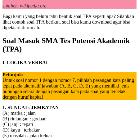
sumber: wikipedia.org
Bagi kamu yang belum tahu bentuk soal TPA seperti apa? Silahkan
lihat contoh soal TPA berikut, soal bisa kamu download agar bisa
dipelajari di rumah.
Soal Masuk SMA Tes Potensi Akademik
(TPA)
I. LOGIKA VERBAL
Petunjuk:
Untuk soal nomor 1 dengan nomor 7, pilihlah pasangan kata paling
tepat pada alternatif jawaban (A, B, C, D, E) yang memiliki jenis
hubungan setara dengan pasangan kata pada soal yang tercetak
dengan huruf kapital
1. SUNGAI : JEMBATAN
(A) marka : jalan
(B) rintangan : godaan
(C) janji : tepati
(D) kayu : terbakar
(E) masalah : jalan keluar