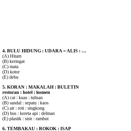
4. BULU HIDUNG : UDARA = ALIS : …
(A) Hitam
(B) keringat
(C) mata
(D) kotor
(E) debu
5. KORAN : MAKALAH : BULETIN
restoran : hotel : losmen
(A) cat : kuas : tulisan
(B) sandal : sepatu : kaos
(C) air : roti : singkong
(D) bus : kereta api : delman
(E) plastik : sisir : rambut
6. TEMBAKAU : ROKOK : ISAP