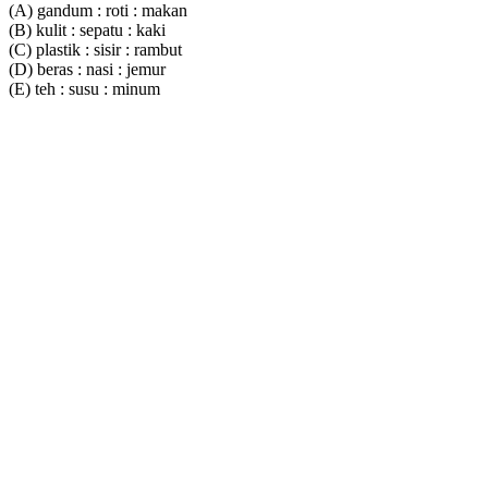
(A) gandum : roti : makan
(B) kulit : sepatu : kaki
(C) plastik : sisir : rambut
(D) beras : nasi : jemur
(E) teh : susu : minum