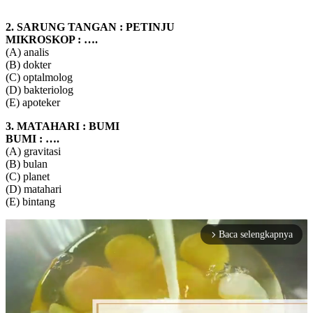
2. SARUNG TANGAN : PETINJU
MIKROSKOP : ….
(A) analis
(B) dokter
(C) optalmolog
(D) bakteriolog
(E) apoteker
3. MATAHARI : BUMI
BUMI : ….
(A) gravitasi
(B) bulan
(C) planet
(D) matahari
(E) bintang
Baca selengkapnya
arrow_forward_ios