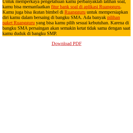
Untuk memperkaya pengetahuan kamu perbanyaklah latihan soal,
kamu bisa memanfaatkan
fitur bank soal di aplikasi Ruangguru
.
Kamu juga bisa ikutan bimbel di
Ruangguru
untuk mempersiapkan
diri kamu dalam bersaing di bangku SMA. Ada banyak
pilihan
paket Ruangguru
yang bisa kamu pilih sesuai kebutuhan. Karena di
bangku SMA persaingan akan semakin ketat tidak sama dengan saat
kamu duduk di bangku SMP.
Download PDF