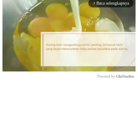
Baca selengkapnya
arrow_forward_ios
Powered by 
GliaStudios
Mute