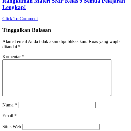
Rangkuman Materi SMP Kelas 9 Semua Pelajaran
Lengkap!
Click To Comment
Tinggalkan Balasan
Alamat email Anda tidak akan dipublikasikan.
Ruas yang wajib
ditandai
*
Komentar
*
Nama
*
Email
*
Situs Web