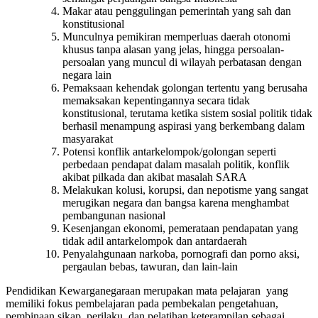
Makar atau penggulingan pemerintah yang sah dan
konstitusional
Munculnya pemikiran memperluas daerah otonomi
khusus tanpa alasan yang jelas, hingga persoalan-
persoalan yang muncul di wilayah perbatasan dengan
negara lain
Pemaksaan kehendak golongan tertentu yang berusaha
memaksakan kepentingannya secara tidak
konstitusional, terutama ketika sistem sosial politik tidak
berhasil menampung aspirasi yang berkembang dalam
masyarakat
Potensi konflik antarkelompok/golongan seperti
perbedaan pendapat dalam masalah politik, konflik
akibat pilkada dan akibat masalah SARA
Melakukan kolusi, korupsi, dan nepotisme yang sangat
merugikan negara dan bangsa karena menghambat
pembangunan nasional
Kesenjangan ekonomi, pemerataan pendapatan yang
tidak adil antarkelompok dan antardaerah
Penyalahgunaan narkoba, pornografi dan porno aksi,
pergaulan bebas, tawuran, dan lain-lain
Pendidikan Kewarganegaraan merupakan mata pelajaran yang
memiliki fokus pembelajaran pada pembekalan pengetahuan,
pembinaan sikap, perilaku, dan pelatihan keterampilan sebagai