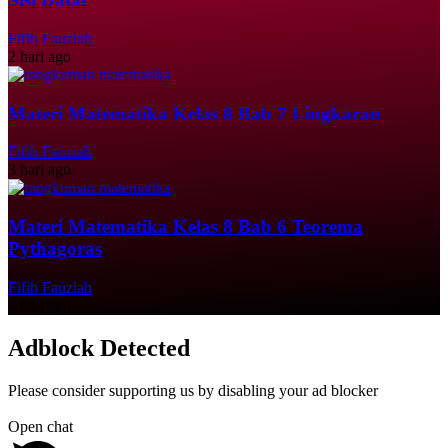
Fifih Fauziah
2 hari ago
Materi Matematika Kelas 8 Bab 7 Lingkaran
Fifih Fauziah
3 hari ago
Materi Matematika Kelas 8 Bab 6 Teorema
Pythagoras
Fifih Fauziah
4 hari ago
Adblock Detected
Please consider supporting us by disabling your ad blocker
Open chat