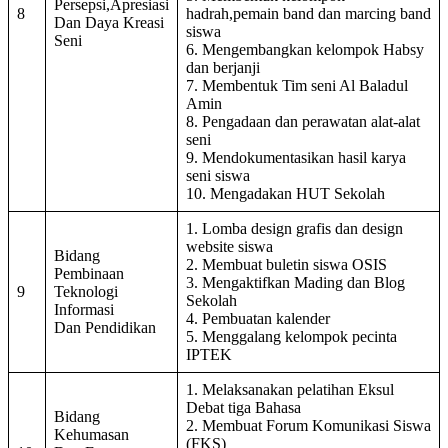
Persepsi,Apresiasi
8
hadrah,pemain band dan marcing band
Dan Daya Kreasi
siswa
Seni
6. Mengembangkan kelompok Habsy
dan berjanji
7. Membentuk Tim seni Al Baladul
Amin
8. Pengadaan dan perawatan alat-alat
seni
9. Mendokumentasikan hasil karya
seni siswa
10. Mengadakan HUT Sekolah
1. Lomba design grafis dan design
website siswa
Bidang
2. Membuat buletin siswa OSIS
Pembinaan
3. Mengaktifkan Mading dan Blog
9
Teknologi
Sekolah
Informasi
4. Pembuatan kalender
Dan Pendidikan
5. Menggalang kelompok pecinta
IPTEK
1. Melaksanakan pelatihan Eksul
Debat tiga Bahasa
Bidang
2. Membuat Forum Komunikasi Siswa
Kehumasan
(FKS)