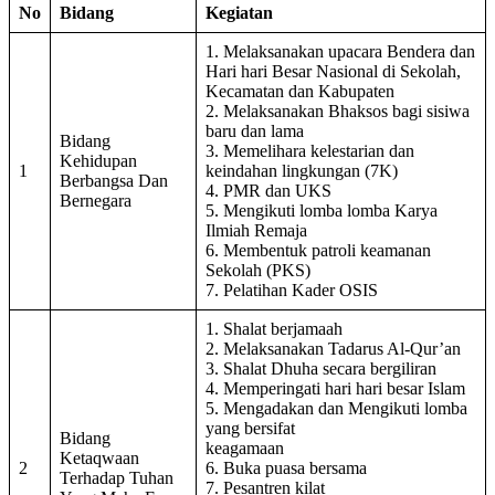
No
Bidang
Kegiatan
1. Melaksanakan upacara Bendera dan
Hari hari Besar Nasional di Sekolah,
Kecamatan dan Kabupaten
2. Melaksanakan Bhaksos bagi sisiwa
baru dan lama
Bidang
3. Memelihara kelestarian dan
Kehidupan
1
keindahan lingkungan (7K)
Berbangsa Dan
4. PMR dan UKS
Bernegara
5. Mengikuti lomba lomba Karya
Ilmiah Remaja
6. Membentuk patroli keamanan
Sekolah (PKS)
7. Pelatihan Kader OSIS
1. Shalat berjamaah
2. Melaksanakan Tadarus Al-Qur’an
3. Shalat Dhuha secara bergiliran
4. Memperingati hari hari besar Islam
5. Mengadakan dan Mengikuti lomba
yang bersifat
Bidang
keagamaan
Ketaqwaan
2
6. Buka puasa bersama
Terhadap Tuhan
7. Pesantren kilat