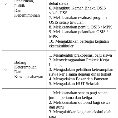
Pendidikan,
5
debat siswa
Politik
6. Mengikuti Kemah Bhakti OSIS
Dan
sekab HSS
Kepemimpinan
7. Melaksanakan evaluasi program
OSIS setiap triwulan
8. Melaksanakan pemilu OSIS / MPK
9. Melaksanakan pelantikan OSIS /
MPK
10. Mengaktifkan berbagai kegiatan
ekstrakulikuler
1. Membentuk prakoperasi bagi siswa
2. Menyelenggarakan Praktek Kerja
Bidang
Lapangan
Keterampilan
6
3. Mengadakan pelatihan keterampilan
Dan
siswa kerja sama dengan dinas terkait
Kewirausahawan
4. Mengadakan Bazar dan Pameran
5. Mengadakan HUT Sekolah
1. Melaksanakan senam pagi setiap
jum’at pertama dan ketiga
2. Melaksanakan outbond bagi siswa
dan guru
3. Mengaktifkan kegiatan ekskul olah
raga