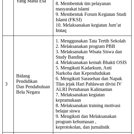
Yang Maha Esa
8. Membentuk tim pelayanan
masyarakat islami
9. Membentuk Forum Kegiatan Studi
Islami (FKSI)
10. Melaksanakan kegiatan Jum’at
Imtaq
1. Menggunakan Tata Tertib Sekolah
2. Melaksanakan program PBB
3. Melaksanakan Wisata Siswa dan
Study Banding
4. Melaksanakan kemah Bhakti OSIS
5. Mengikuti Kadarkum, Anti
Narkoba dan Kependudukan
Bidang
6. Mengikuti Sarasehan dan Napak
Pendidikan
3
Tilas jejak Hari Pahlawan divisi IV
Dan Pendahuluan
ALRI Pertahanan Kalimantan
Bela Negara
7. Melaksanakan kegiatan
kepramukaan
8. Melaksanakan training motivasi
belajar siswa
9. Mengikuti dan Melaksanakan
program kehumasan ,
keprotokolan, dan jurnalistik