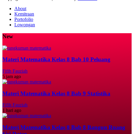
About
Kemitraan
Portofolio
Lowongan
New
Materi Matematika Kelas 8 Bab 10 Peluang
Fifih Fauziah
5 jam ago
Materi Matematika Kelas 8 Bab 9 Statistika
Fifih Fauziah
1 hari ago
Materi Matematika Kelas 8 Bab 8 Bangun Ruang
Sisi Datar