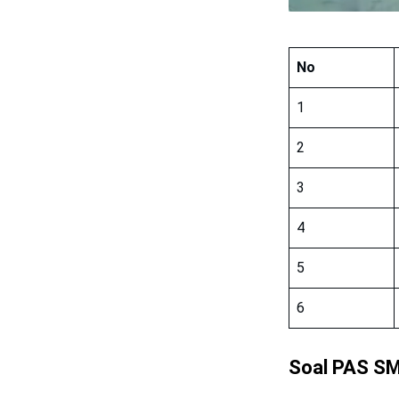
No
1
2
3
4
5
6
Soal PAS SM