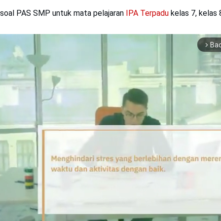
 soal PAS SMP untuk mata pelajaran
IPA Terpadu
kelas 7, kelas 
Ba
arrow_forward_ios