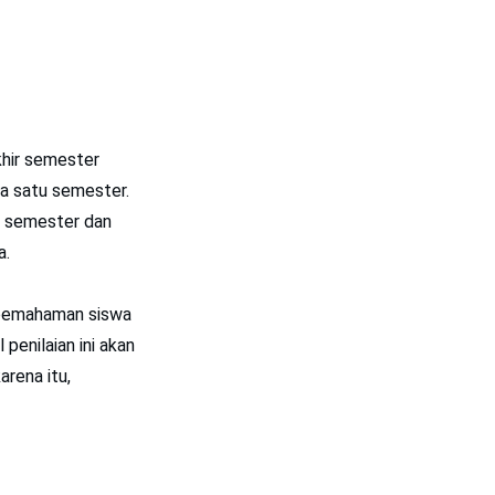
khir semester
a satu semester.
ir semester dan
a.
h pemahaman siswa
penilaian ini akan
arena itu,