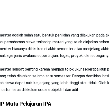
emester adalah salah satu bentuk penilaian yang dilakukan pada a
si pemahaman siswa terhadap materi yang telah diajarkan selam
emester biasanya dilakukan di akhir semester atau menjelang akh
 berbagai jenis evaluasi seperti ujian, tugas, proyek, dan sebagainy
emester sangat penting karena menjadi tolok ukur seberapa jau
ang telah diajarkan selama satu semester. Dengan demikian, hasil 
 siswa dapat naik ke jenjang yang lebih tinggi atau tidak. Oleh k
mester harus dilakukan secara objektif dan adil.
P Mata Pelajaran IPA