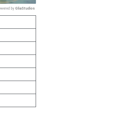
wered by 
GliaStudios
Mute