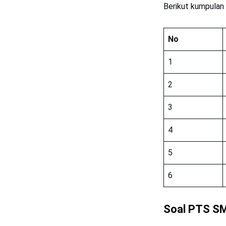
Berikut kumpulan
No
1
2
3
4
5
6
Soal PTS SM