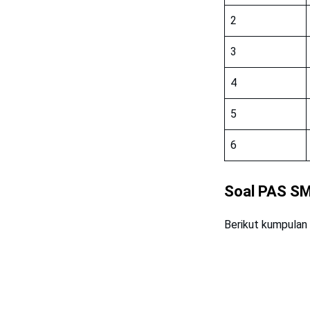
2
3
4
5
6
Soal PAS SM
Berikut kumpulan