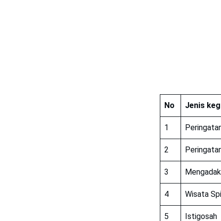
No
Jenis keg
1
Peringata
2
Peringatan 
3
Mengadakan
4
Wisata Spi
5
Istigosah