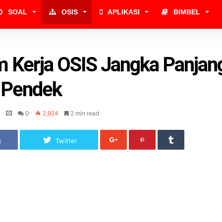
SOAL
OSIS
APLIKASI
BIMBEL
 Kerja OSIS Jangka Panjan
 Pendek
0
2,924
2 min read
k
Twitter