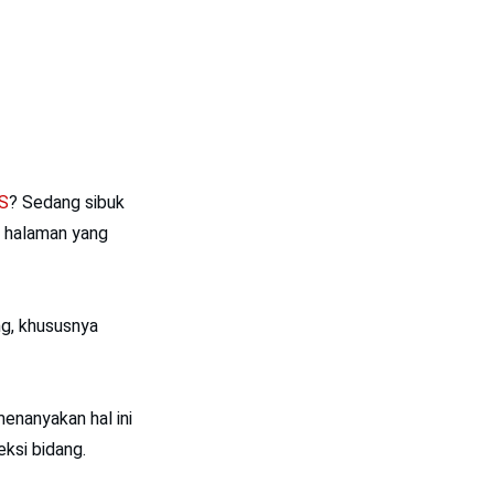
S
? Sedang sibuk
i halaman yang
g, khususnya
enanyakan hal ini
ksi bidang.