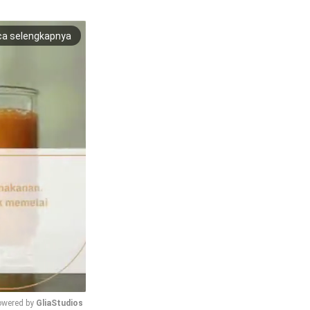
ca selengkapnya
wered by 
GliaStudios