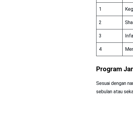
1
Keg
2
Sha
3
Infa
4
Men
Program Ja
Sesuai dengan nam
sebulan atau seka