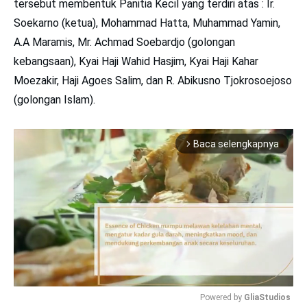
tersebut membentuk Panitia Kecil yang terdiri atas : Ir.
Soekarno (ketua), Mohammad Hatta, Muhammad Yamin,
A.A Maramis, Mr. Achmad Soebardjo (golongan
kebangsaan), Kyai Haji Wahid Hasjim, Kyai Haji Kahar
Moezakir, Haji Agoes Salim, dan R. Abikusno Tjokrosoejoso
(golongan Islam).
Baca selengkapnya
arrow_forward_ios
Powered by 
GliaStudios