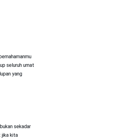
uh pemahamanmu
dup seluruh umat
dupan yang
jika kita