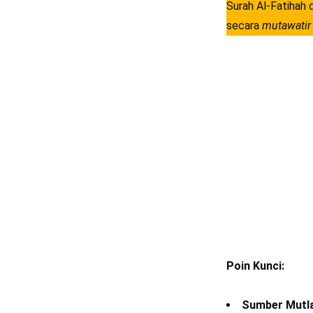
Surah Al-Fatihah 
secara
mutawatir
Poin Kunci:
Sumber Mutla