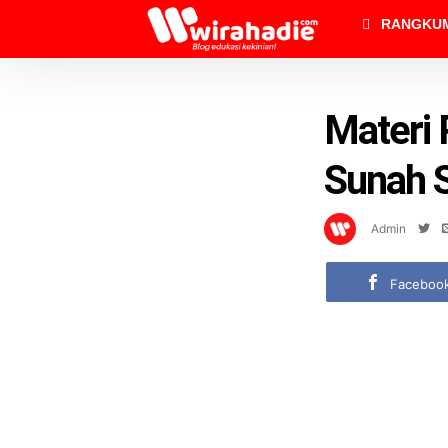
RANGKU
Materi 
Sunah 
Admin
Faceboo