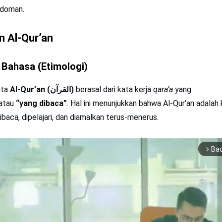
edoman.
n Al-Qur’an
 Bahasa (Etimologi)
ata
Al-Qur’an (القرآن)
berasal dari kata kerja
qara’a
yang
atau
“yang dibaca”
. Hal ini menunjukkan bahwa Al-Qur’an adalah 
ibaca, dipelajari, dan diamalkan terus-menerus.
Ba
arrow_forward_ios