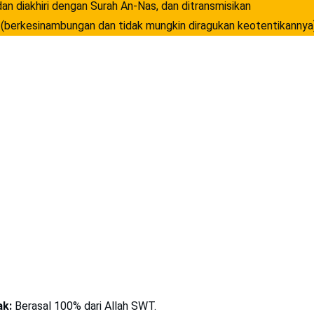
dan diakhiri dengan Surah An-Nas, dan ditransmisikan
(berkesinambungan dan tidak mungkin diragukan keotentikannya)
k:
Berasal 100% dari Allah SWT.