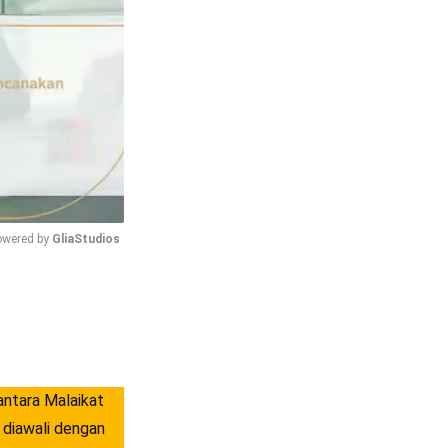
wered by 
GliaStudios
Mute
 diawali dengan