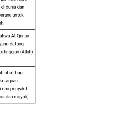
di dunia dan
 sarana untuk
ah.
ahwa Al-Qur’an
yang datang
ketinggian (Allah)
ah obat bagi
(keraguan,
 dan penyakit
doa dan ruqyah).