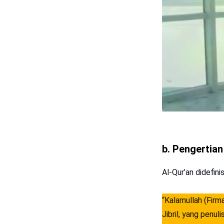
b. Pengertian
Al-Qur’an didefini
“Kalamullah (Firman Alla
Jibril, yang penu