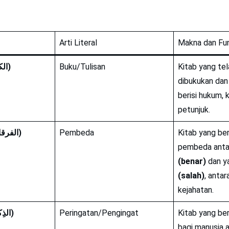
Arti Literal
Makna dan Fu
1. Al-Kitab (الكتاب)
Buku/Tulisan
Kitab yang tel
dibukukan dan 
berisi hukum, k
petunjuk.
2. Al-Furqan (الفرقان)
Pembeda
Kitab yang be
pembeda anta
(benar)
dan y
(salah)
, anta
kejahatan.
3. Adz-Dzikr (الذِكر)
Peringatan/Pengingat
Kitab yang ber
bagi manusia a