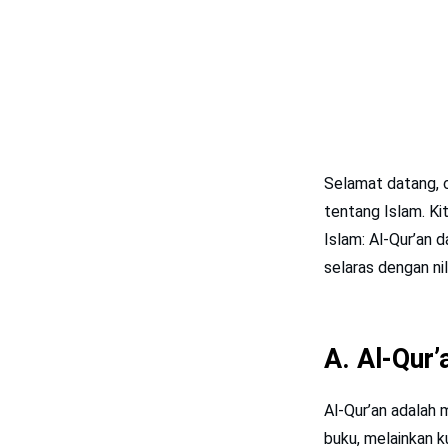
Selamat datang, 
tentang Islam. Ki
Islam: Al-Qur’an 
selaras dengan nil
A. Al-Qur
Al-Qur’an adalah mukj
buku, melainkan k