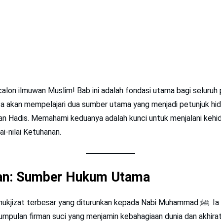
calon ilmuwan Muslim! Bab ini adalah fondasi utama bagi selur
ta akan mempelajari dua sumber utama yang menjadi petunjuk hi
dan Hadis. Memahami keduanya adalah kunci untuk menjalani kehi
ai-nilai Ketuhanan.
’an: Sumber Hukum Utama
izat terbesar yang diturunkan kepada Nabi Muhammad ﷺ. Ia bukan sekadar
umpulan firman suci yang menjamin kebahagiaan dunia dan akhirat 