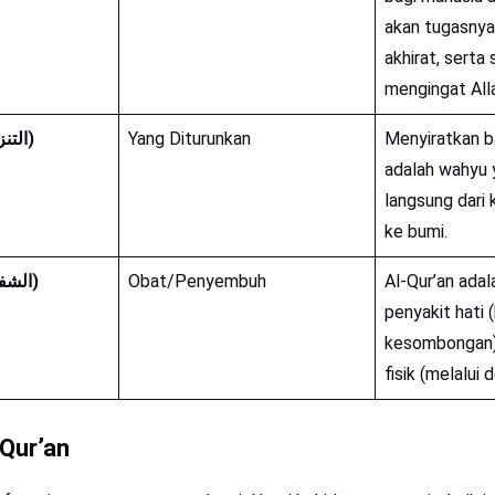
akan tugasnya 
akhirat, serta
mengingat All
4. At-Tanzil (التنزيل)
Yang Diturunkan
Menyiratkan b
adalah wahyu 
langsung dari 
ke bumi.
5. Asy-Syifa (الشفاء)
Obat/Penyembuh
Al-Qur’an adal
penyakit hati 
kesombongan)
fisik (melalui 
-Qur’an