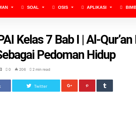
MAN
SOAL
OSIS
APLIKASI
BIM
PAI Kelas 7 Bab I | Al-Qur’an
Sebagai Pedoman Hidup
0
206
2 min read
k
Twitter