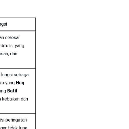
ngsi
ah selesai
ditulis, yang
isah, dan
rfungsi sebagai
ra yang
Haq
ang
Batil
ra kebaikan dan
isi peringatan
gar tidak lupa