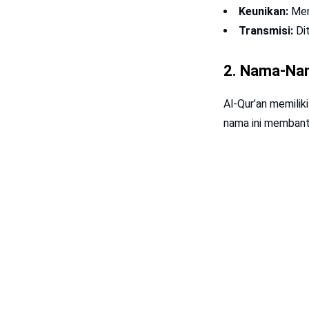
Keunikan:
Memb
Transmisi:
Dit
2. Nama-Nam
Al-Qur’an memili
nama ini membant