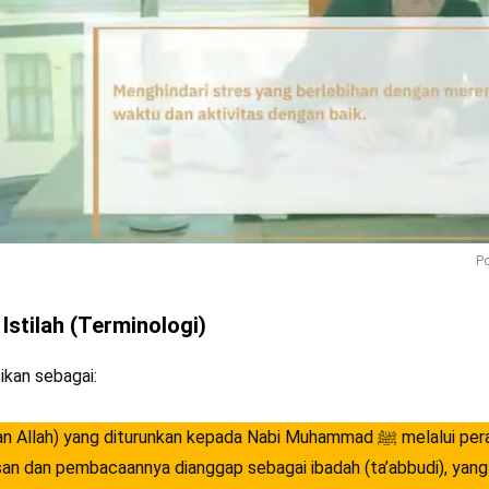
Po
 Istilah (Terminologi)
sikan sebagai:
h) yang diturunkan kepada Nabi Muhammad ﷺ melalui perantara Malaikat
lisan dan pembacaannya dianggap sebagai ibadah (ta’abbudi), yang