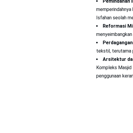
Pemindahan I
memperindahnya h
Isfahan seolah me
Reformasi Mil
menyeimbangkan k
Perdagangan 
tekstil, terutama 
Arsitektur da
Kompleks Masjid I
penggunaan kerami