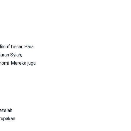
ilsuf besar. Para
jaran Syiah,
nomi. Mereka juga
etelah
erupakan