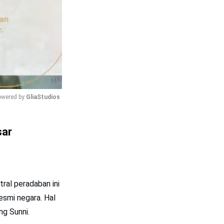
wered by 
GliaStudios
Mute
sar
tral peradaban ini
esmi negara. Hal
ng Sunni.