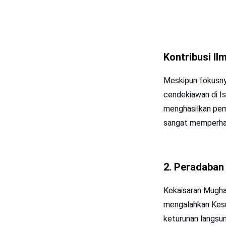
Kontribusi I
Meskipun fokusnya
cendekiawan di I
menghasilkan pem
sangat memperhati
2. Peradaban 
Kekaisaran Mughal
mengalahkan Kesul
keturunan langsun