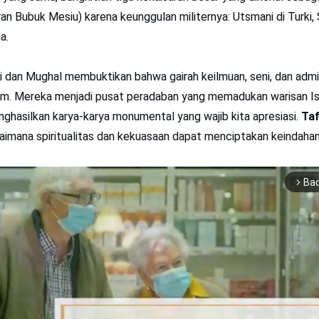
an Bubuk Mesiu) karena keunggulan militernya: Utsmani di Turki, 
a.
 dan Mughal membuktikan bahwa gairah keilmuan, seni, dan admin
am. Mereka menjadi pusat peradaban yang memadukan warisan Is
enghasilkan karya-karya monumental yang wajib kita apresiasi.
Ta
imana spiritualitas dan kekuasaan dapat menciptakan keindahan
Ba
arrow_forward_ios