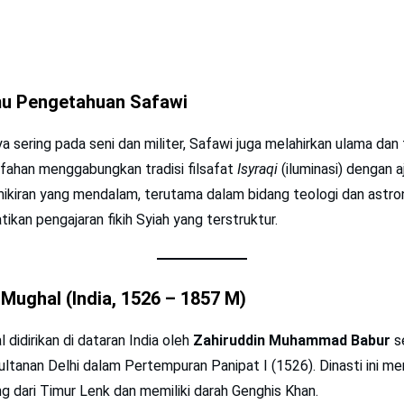
lmu Pengetahuan Safawi
 sering pada seni dan militer, Safawi juga melahirkan ulama dan f
sfahan menggabungkan tradisi filsafat
Isyraqi
(iluminasi) dengan a
ikiran yang mendalam, terutama dalam bidang teologi dan astro
kan pengajaran fikih Syiah yang terstruktur.
Mughal (India, 1526 – 1857 M)
 didirikan di dataran India oleh
Zahiruddin Muhammad Babur
s
tanan Delhi dalam Pertempuran Panipat I (1526). Dinasti ini m
g dari Timur Lenk dan memiliki darah Genghis Khan.