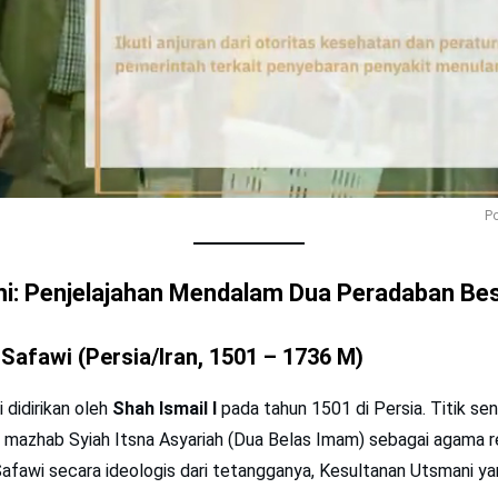
Po
lmi: Penjelajahan Mendalam Dua Peradaban Be
Safawi (Persia/Iran, 1501 – 1736 M)
 didirikan oleh
Shah Ismail I
pada tahun 1501 di Persia. Titik sen
 mazhab Syiah Itsna Asyariah (Dua Belas Imam) sebagai agama r
fawi secara ideologis dari tetangganya, Kesultanan Utsmani ya