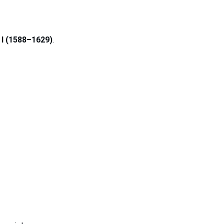
I (1588–1629)
.