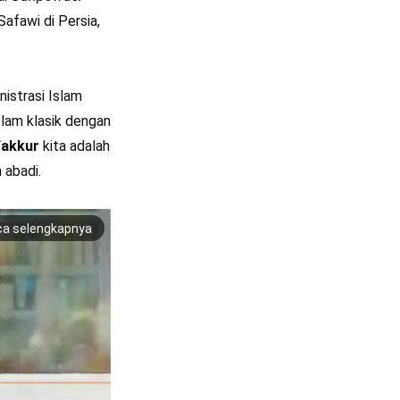
Safawi di Persia,
istrasi Islam
lam klasik dengan
fakkur
kita adalah
 abadi.
ca selengkapnya