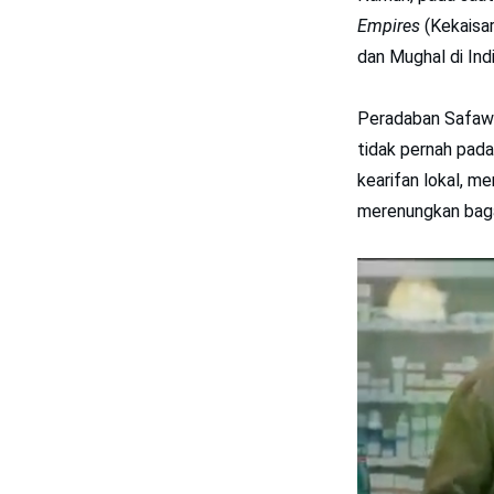
Empires
(Kekaisar
dan Mughal di Indi
Peradaban Safawi
tidak pernah pad
kearifan lokal, m
merenungkan baga