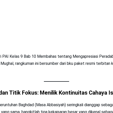
i PAI Kelas 9 Bab 10 Membahas tentang Mengapresiasi Perada
 Mughal, rangkuman ini bersumber dari bku paket resmi terbita
dan Titik Fokus: Menilik Kontinuitas Cahaya I
keruntuhan Baghdad (Masa Abbasiyah) seringkali dianggap sebaga
yang sama, bangkitlah tiga kekaisaran besar yang dikenal sebag