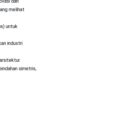
ovasi dan
yang melihat
s) untuk
an industri
rsitektur.
indahan simetris,