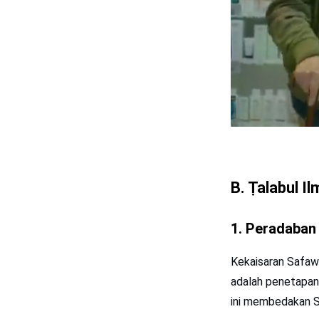
B. Ṭalabul I
1. Peradaban 
Kekaisaran Safawi
adalah penetapan
ini membedakan Sa