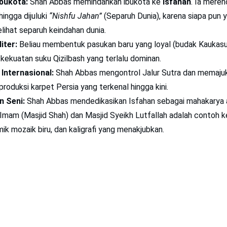
bukota:
Shah Abbas memindahkan ibukota ke
Isfahan
. Ia meren
ingga dijuluki
“Nishfu Jahan”
(Separuh Dunia), karena siapa pun 
lihat separuh keindahan dunia.
iter:
Beliau membentuk pasukan baru yang loyal (budak Kaukasu
ekuatan suku Qizilbash yang terlalu dominan.
Internasional:
Shah Abbas mengontrol Jalur Sutra dan memajuk
produksi karpet Persia yang terkenal hingga kini.
n Seni:
Shah Abbas mendedikasikan Isfahan sebagai mahakarya a
mam (Masjid Shah) dan Masjid Syeikh Lutfallah adalah contoh ke
k mozaik biru, dan kaligrafi yang menakjubkan.