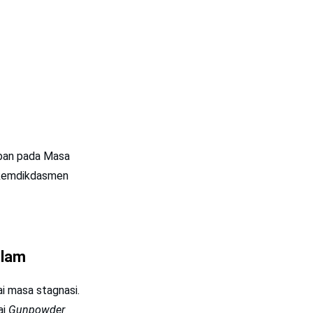
ban pada Masa
n kemdikdasmen
slam
i masa stagnasi.
ai
Gunpowder