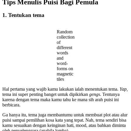
Tips Menulis Puisi Bagi Pemula
1. Tentukan tema
Random
collection
of
different
words
and
word-
forms on
magnetic
tiles
Hal pertama yang wajib kamu lakukan ialah menentukan tema.
Yap,
tema ini super penting banget untuk dipikirkan
gengs
. Tentunya
karena dengan tema maka kamu tahu ke mana sih arah puisi ini
berbicara.
Ga hanya itu, tema juga membantumu untuk membuat plot atau alur
puisi sampai pemilihan kosa kata yang tepat. Nah, tema sendiri bisa
kamu sesuaikan dengan keinginan hati, mood, atau bahkan diminta
oleh penyelenggara (apabila lomba).