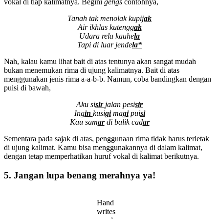
vokal di tiap kalimatnya. Begini
gengs
contohnya,
Tanah tak menolak kupij
ak
Air ikhlas kutengg
ak
Udara rela kauhe
la
Tapi di luar jende
la*
Nah, kalau kamu lihat bait di atas tentunya akan sangat mudah
bukan menemukan rima di ujung kalimatnya. Bait di atas
menggunakan jenis rima a-a-b-b. Namun, coba bandingkan dengan
puisi di bawah,
Aku si
sir
jalan pesi
sir
Ing
in
kusi
gi
ma
gi
pui
si
Kau sam
ar
di balik cad
ar
Sementara pada sajak di atas, penggunaan rima tidak harus terletak
di ujung kalimat. Kamu bisa menggunakannya di dalam kalimat,
dengan tetap memperhatikan huruf vokal di kalimat berikutnya.
5. Jangan lupa benang merahnya ya!
Hand
writes