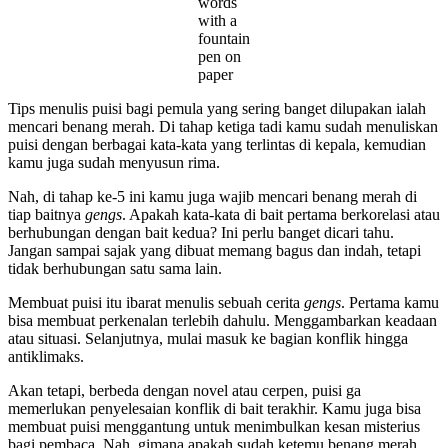
words
with a
fountain
pen on
paper
Tips menulis puisi bagi pemula yang sering banget dilupakan ialah
mencari benang merah. Di tahap ketiga tadi kamu sudah menuliskan
puisi dengan berbagai kata-kata yang terlintas di kepala, kemudian
kamu juga sudah menyusun rima.
Nah, di tahap ke-5 ini kamu juga wajib mencari benang merah di
tiap baitnya
gengs
. Apakah kata-kata di bait pertama berkorelasi atau
berhubungan dengan bait kedua? Ini perlu banget dicari tahu.
Jangan sampai sajak yang dibuat memang bagus dan indah, tetapi
tidak berhubungan satu sama lain.
Membuat puisi itu ibarat menulis sebuah cerita
gengs
. Pertama kamu
bisa membuat perkenalan terlebih dahulu. Menggambarkan keadaan
atau situasi. Selanjutnya, mulai masuk ke bagian konflik hingga
antiklimaks.
Akan tetapi, berbeda dengan novel atau cerpen, puisi ga
memerlukan penyelesaian konflik di bait terakhir. Kamu juga bisa
membuat puisi menggantung untuk menimbulkan kesan misterius
bagi pembaca. Nah, gimana apakah sudah ketemu benang merah