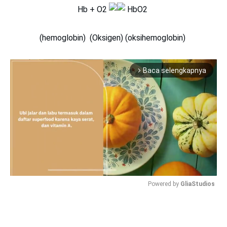
Hb + O2
HbO2
(hemoglobin) (Oksigen) (oksihemoglobin)
Baca selengkapnya
arrow_forward_ios
Powered by 
GliaStudios
Mute