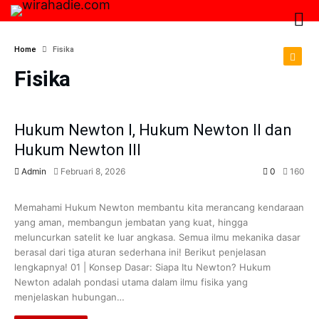
Home
Fisika
Fisika
Hukum Newton I, Hukum Newton II dan
Hukum Newton III
Admin
Februari 8, 2026
0
160
Fisika
IPA
SMA
SMP
Memahami Hukum Newton membantu kita merancang kendaraan
yang aman, membangun jembatan yang kuat, hingga
meluncurkan satelit ke luar angkasa. Semua ilmu mekanika dasar
berasal dari tiga aturan sederhana ini! Berikut penjelasan
lengkapnya! 01 | Konsep Dasar: Siapa Itu Newton? Hukum
Newton adalah pondasi utama dalam ilmu fisika yang
menjelaskan hubungan…