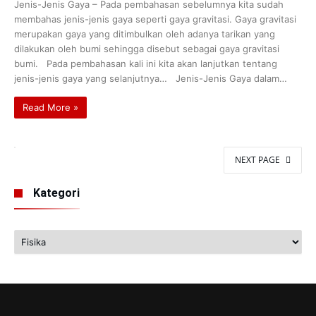
Jenis-Jenis Gaya – Pada pembahasan sebelumnya kita sudah
membahas jenis-jenis gaya seperti gaya gravitasi. Gaya gravitasi
merupakan gaya yang ditimbulkan oleh adanya tarikan yang
dilakukan oleh bumi sehingga disebut sebagai gaya gravitasi
bumi. Pada pembahasan kali ini kita akan lanjutkan tentang
jenis-jenis gaya yang selanjutnya… Jenis-Jenis Gaya dalam…
Read More »
NEXT PAGE
Kategori
Kategori