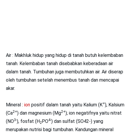
Air : Makhluk hidup yang hidup di tanah butuh kelembaban
tanah. Kelembaban tanah disebabkan keberadaan air
dalam tanah. Tumbuhan juga membutuhkan air. Air diserap
oleh tumbuhan setelah menembus tanah dan mencapai
akar.
+
Mineral :
ion
positif dalam tanah yaitu Kalium (K
), Kalsium
2+
2+
(Ca
) dan magnesium (Mg
); ion negatifnya yaitu nitrat
3-
4-
(NO
), fosfat (H
PO
) dan sulfat (SO42-) yang
2
merupakan nutrisi bagi tumbuhan. Kandungan mineral