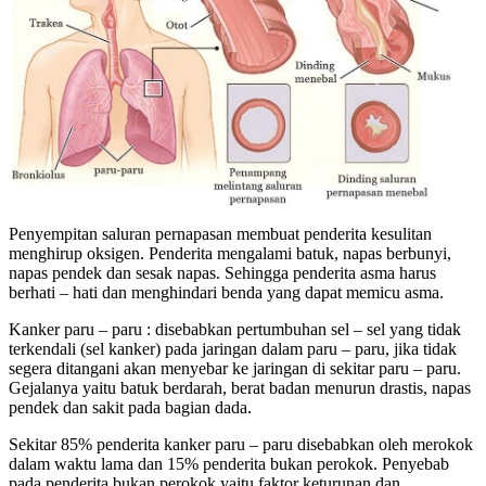
Penyempitan saluran pernapasan membuat penderita kesulitan
menghirup oksigen. Penderita mengalami batuk, napas berbunyi,
napas pendek dan sesak napas. Sehingga penderita asma harus
berhati – hati dan menghindari benda yang dapat memicu asma.
Kanker paru – paru : disebabkan pertumbuhan sel – sel yang tidak
terkendali (sel kanker) pada jaringan dalam paru – paru, jika tidak
segera ditangani akan menyebar ke jaringan di sekitar paru – paru.
Gejalanya yaitu batuk berdarah, berat badan menurun drastis, napas
pendek dan sakit pada bagian dada.
Sekitar 85% penderita kanker paru – paru disebabkan oleh merokok
dalam waktu lama dan 15% penderita bukan perokok. Penyebab
pada penderita bukan perokok yaitu faktor keturunan dan