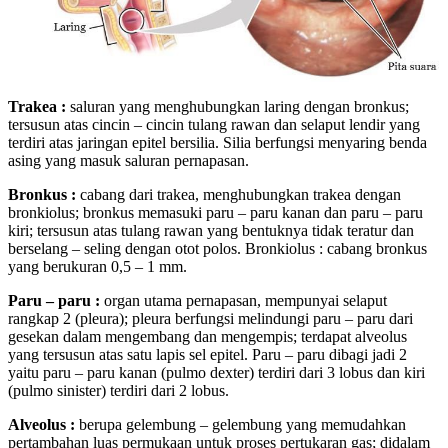
Trakea :
saluran yang menghubungkan laring dengan bronkus;
tersusun atas cincin – cincin tulang rawan dan selaput lendir yang
terdiri atas jaringan epitel bersilia. Silia berfungsi menyaring benda
asing yang masuk saluran pernapasan.
Bronkus :
cabang dari trakea, menghubungkan trakea dengan
bronkiolus; bronkus memasuki paru – paru kanan dan paru – paru
kiri; tersusun atas tulang rawan yang bentuknya tidak teratur dan
berselang – seling dengan otot polos. Bronkiolus : cabang bronkus
yang berukuran 0,5 – 1 mm.
Paru – paru :
organ utama pernapasan, mempunyai selaput
rangkap 2 (pleura); pleura berfungsi melindungi paru – paru dari
gesekan dalam mengembang dan mengempis; terdapat alveolus
yang tersusun atas satu lapis sel epitel. Paru – paru dibagi jadi 2
yaitu paru – paru kanan (pulmo dexter) terdiri dari 3 lobus dan kiri
(pulmo sinister) terdiri dari 2 lobus.
Alveolus :
berupa gelembung – gelembung yang memudahkan
pertambahan luas permukaan untuk proses pertukaran gas; didalam