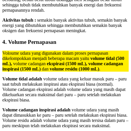
sehingga tubuh tidak membutuhkan banyak energi dan frekuensi
pernapasannya rendah.
Aktivitas tubuh :
semakin banyak aktivitas tubuh, semakin banyak
energi yang dibutuhkan sehingga membutuhkan semakin banyak
oksigen dan frekuensi pernapasan meningkat.
4.
Volume Pernapasan
Voloume udara yang digunakan dalam proses pernapasan
dikelompokkan menjadi beberapa macam yaitu
volume tidal (500
mL),
volume cadangan
ekspirasi (1500 mL),
volume cadangan
inspirasi (1500 mL)
dan
volume residu (1000 mL)
.
Volume tidal adalah
volume udara yang keluar masuk paru – paru
saat tubuh melakukan inspirasi atau ekspirasi biasa (normal).
Volume cadangan ekspirasi adalah volume udara yang masih dapat
dikeluarkan secara maksimal dari paru – paru setelah melakukan
ekspirasi biasa.
Volume cadangan inspirasi adalah
volume udara yang masih
dapat dimasukkan ke paru – paru setelah melakukan ekspirasi biasa.
Volume residu adalah volume udara yang masih tersisa dalam paru –
paru meskipun telah melakukan ekspirasi secara maksimal.