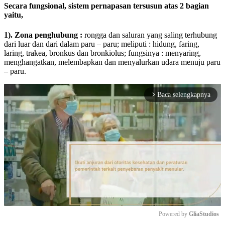
Secara fungsional, sistem pernapasan tersusun atas 2 bagian
yaitu,
1). Zona penghubung :
rongga dan saluran yang saling terhubung
dari luar dan dari dalam paru – paru; meliputi : hidung, faring,
laring, trakea, bronkus dan bronkiolus; fungsinya : menyaring,
menghangatkan, melembapkan dan menyalurkan udara menuju paru
– paru.
Baca selengkapnya
arrow_forward_ios
Powered by 
GliaStudios