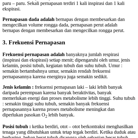
paru – paru. Sekali pernapasan terdiri 1 kali inspirasi dan 1 kali
ekspirasi.
Pernapasan dada adalah
bernapas dengan membesarkan dan
mengecilkan volume rongga dada, pernapasan perut adalah
bernapas dengan membesarkan dan mengecilkan rongga perut.
3.
Frekuensi Pernapasan
Frekuensi pernapasan adalah
banyaknya jumlah respirasi
(inspirasi dan ekspirasi) setiap menit; dipengaruhi oleh umur, jenis
kelamin, posisi tubuh, kegiatan tubuh dan suhu tubuh. Umur :
semakin bertambahnya umur, semakin rendah frekuensi
pernapasannya karena energinya juga semakin sedikit.
Jenis kelamin :
frekuensi pernapasan laki – laki lebih banyak
daripada perempuan karena banyak beraktivitas, banyak
memerlukan energi dan proses metabolisme lebih tinggi. Suhu tubuh
: semakin tinggi suhu tubuh, semakin banyak frekuensi
pernapasannya karena proses metabolisme meningkat dan
diperlukan pasokan O
lebih banyak.
2
Posisi tubuh :
ketika berdiri, otot – otot berkontraksi menghasilkan
tenaga yang dibutuhkan untuk tetap tegak berdiri. Ketika duduk atau
berbaring, beban berat tubuh disangga oleh sebagian besar tubuh