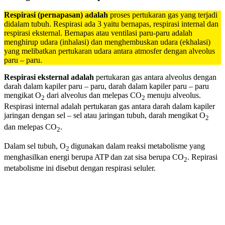
Respirasi (pernapasan) adalah
proses pertukaran gas yang terjadi
didalam tubuh. Respirasi ada 3 yaitu bernapas, respirasi internal dan
respirasi eksternal. Bernapas atau ventilasi paru-paru adalah
menghirup udara (inhalasi) dan menghembuskan udara (ekhalasi)
yang melibatkan pertukaran udara antara atmosfer dengan alveolus
paru – paru.
Respirasi eksternal adalah
pertukaran gas antara alveolus dengan
darah dalam kapiler paru – paru, darah dalam kapiler paru – paru
mengikat O
dari alveolus dan melepas CO
menuju alveolus.
2
2
Respirasi internal adalah pertukaran gas antara darah dalam kapiler
jaringan dengan sel – sel atau jaringan tubuh, darah mengikat O
2
dan melepas CO
.
2
Dalam sel tubuh, O
digunakan dalam reaksi metabolisme yang
2
menghasilkan energi berupa ATP dan zat sisa berupa CO
. Repirasi
2
metabolisme ini disebut dengan respirasi seluler.