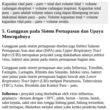
Kapasitas vital paru – paru = total dari volume tidal + volume
cadangan ekspirasi + volume cadangan inspirasi. Kapasitas total
paru – paru adalah volume udara yang dapat ditampung secara
maksimal dalam paru – paru. Volume kapasitas total = volume
kapasitas vital paru – paru + volume residu.
5.
Gangguan pada Sistem Pernapasan dan Upaya
Mencegahnya
Gangguan pada sistem pernapasan disebut juga Infeksi Saluran
Pernapasan Atas atau akut (ISPA) atau
Upper Respiratory Tract
Infect
(URI) merupakan penyakit yang diakibatkan adanya infeksi
virus, bakteri atau jamur pada sistem pernapasan bagian atas.
Gangguan pada sistem pernapasan atas yaitu Influenza, Tonsilitis,
Faringitis, Laringitis, Rhinitis dan Sinusitis. Infeksi virus, bakteri
atau jamur pada sistem pernapasan bagian bawah atau
Lower
Respiratory Tract Infect
(LRI) meliputi Pneumonia, Tuberculosis
(TBC), Asma, Bronkitis dan Kanker Paru – paru.
Influenza :
penyakit yang disebabkan oleh virus influenza;
gejalanya : demam dengan >39°C, pilek, bersin – bersin, batuk,
sakit kepala, sakit otot dan rongga hidung gatal, hidung tersumbat,
sulit bernapas; ditularkan melalui udara yaitu ketika penderita batuk