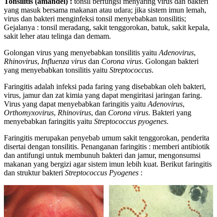
Tonsilitis (amandel) :
tonsil berfungsi menyaring virus dan bakteri
yang masuk bersama makanan atau udara; jika sistem imun lemah,
virus dan bakteri menginfeksi tonsil menyebabkan tonsilitis;
Gejalanya : tonsil meradang, sakit tenggorokan, batuk, sakit kepala,
sakit leher atau telinga dan demam.
Golongan virus yang menyebabkan tonsilitis yaitu
Adenovirus
,
Rhinovirus
,
Influenza
virus
dan
Corona
virus
. Golongan bakteri
yang menyebabkan tonsilitis yaitu
Streptococcus
.
Faringitis adalah infeksi pada faring yang disebabkan oleh bakteri,
virus, jamur dan zat kimia yang dapat mengiritasi jaringan faring.
Virus yang dapat menyebabkan faringitis yaitu
Adenovirus
,
Orthomyxovirus
,
Rhinovirus
, dan
Corona
virus
. Bakteri yang
menyebabkan faringitis yaitu
Streptococcus
pyogenes
.
Faringitis merupakan penyebab umum sakit tenggorokan, penderita
disertai dengan tonsilitis. Penanganan faringitis : memberi antibiotik
dan antifungi untuk membunuh bakteri dan jamur, mengonsumsi
makanan yang bergizi agar sistem imun lebih kuat. Berikut faringitis
dan struktur bakteri
Streptococcus
Pyogenes
: