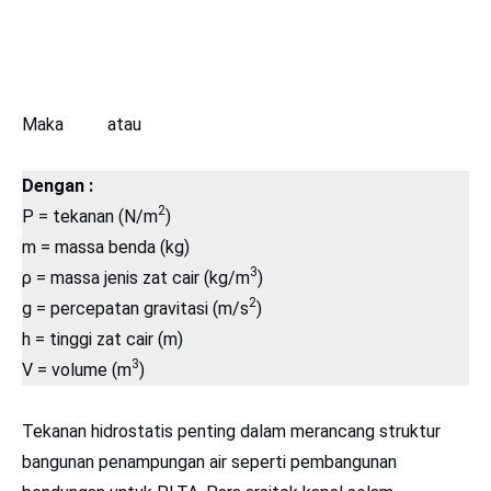
Maka
atau
Dengan :
2
P = tekanan (N/m
)
m = massa benda (kg)
3
ρ = massa jenis zat cair (kg/m
)
2
g = percepatan gravitasi (m/s
)
h = tinggi zat cair (m)
3
V = volume (m
)
Tekanan hidrostatis penting dalam merancang struktur
bangunan penampungan air seperti pembangunan