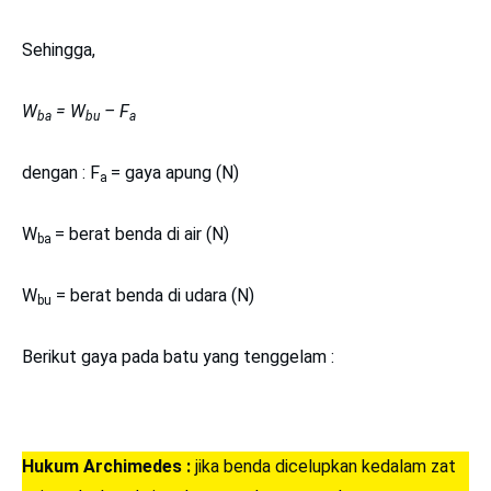
Sehingga,
W
= W
– F
ba
bu
a
dengan : F
= gaya apung (N)
a
W
= berat benda di air (N)
ba
W
= berat benda di udara (N)
bu
Berikut gaya pada batu yang tenggelam :
Hukum Archimedes :
jika benda dicelupkan kedalam zat