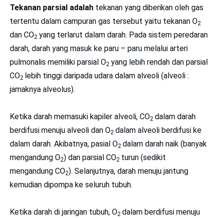
Tekanan parsial adalah
tekanan yang diberikan oleh gas
tertentu dalam campuran gas tersebut yaitu tekanan O
2
dan CO
yang terlarut dalam darah. Pada sistem peredaran
2
darah, darah yang masuk ke paru – paru melalui arteri
pulmonalis memiliki parsial O
yang lebih rendah dan parsial
2
CO
lebih tinggi daripada udara dalam alveoli (alveoli :
2
jamaknya alveolus).
Ketika darah memasuki kapiler alveoli, CO
dalam darah
2
berdifusi menuju alveoli dan O
dalam alveoli berdifusi ke
2
dalam darah. Akibatnya, pasial O
dalam darah naik (banyak
2
mengandung O
) dan parsial CO
turun (sedikit
2
2
mengandung CO
). Selanjutnya, darah menuju jantung
2
kemudian dipompa ke seluruh tubuh.
Ketika darah di jaringan tubuh, O
dalam berdifusi menuju
2