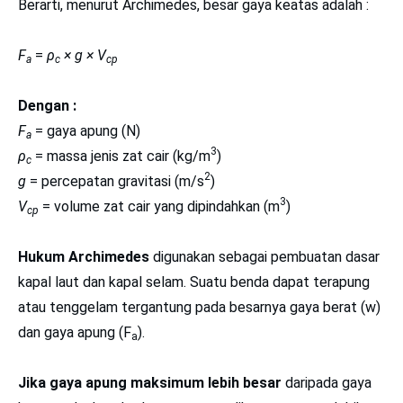
Berarti, menurut Archimedes, besar gaya keatas adalah :
F
=
ρ
× g × V
a
c
cp
Dengan :
F
= gaya apung (N)
a
3
ρ
= massa jenis zat cair (kg/m
)
c
2
g
= percepatan gravitasi (m/s
)
3
V
= volume zat cair yang dipindahkan (m
)
cp
Hukum Archimedes
digunakan sebagai pembuatan dasar
kapal laut dan kapal selam. Suatu benda dapat terapung
atau tenggelam tergantung pada besarnya gaya berat (w)
dan gaya apung (F
).
a
Jika gaya apung maksimum lebih besar
daripada gaya