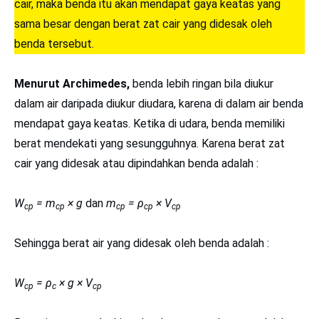
cair, maka benda itu akan mendapat gaya keatas yang
sama besar dengan berat zat cair yang didesak oleh
benda tersebut.
Menurut Archimedes,
benda lebih ringan bila diukur
dalam air daripada diukur diudara, karena di dalam air benda
mendapat gaya keatas. Ketika di udara, benda memiliki
berat mendekati yang sesungguhnya. Karena berat zat
cair yang didesak atau dipindahkan benda adalah :
W
= m
× g
dan
m
= ρ
× V
cp
cp
cp
cp
cp
Sehingga berat air yang didesak oleh benda adalah :
W
= ρ
× g × V
cp
c
cp