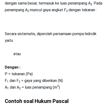
dengan sama besar, termasuk ke luas penampang A
Pada
2.
penampang A
muncul gaya angkat F
dengan tekanan :
2
2
Secara sistematis, diperoleh persamaan pompa hidrolik
yaitu :
atau
Dengan :
P = tekanan (Pa)
F
dan F
= gaya yang diberikan (N)
1
2
2
A
dan A
= luas penampang (m
)
1
2
Contoh soal Hukum Pascal