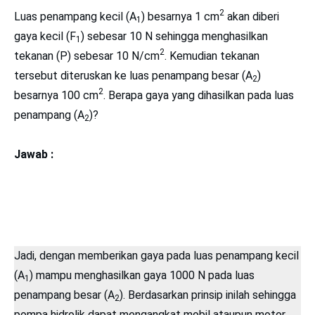
2
Luas penampang kecil (A
) besarnya 1 cm
akan diberi
1
gaya kecil (F
) sebesar 10 N sehingga menghasilkan
1
2
tekanan (P) sebesar 10 N/cm
. Kemudian tekanan
tersebut diteruskan ke luas penampang besar (A
)
2
2
besarnya 100 cm
. Berapa gaya yang dihasilkan pada luas
penampang (A
)?
2
Jawab :
Jadi, dengan memberikan gaya pada luas penampang kecil
(A
) mampu menghasilkan gaya 1000 N pada luas
1
penampang besar (A
). Berdasarkan prinsip inilah sehingga
2
pompa hidrolik dapat mengangkat mobil ataupun motor.