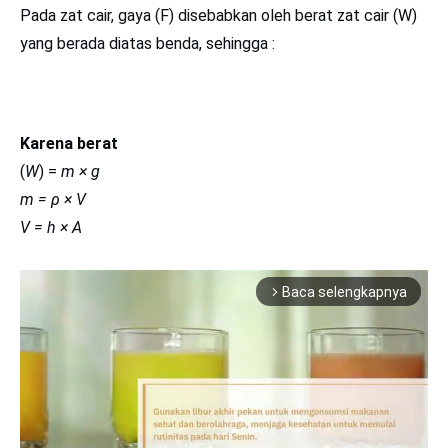
Pada zat cair, gaya (F) disebabkan oleh berat zat cair (W)
yang berada diatas benda, sehingga :
Karena berat
(
W
) =
m × g
m = ρ × V
V = h × A
Baca selengkapnya
arrow_forward_ios