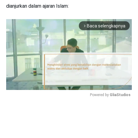
dianjurkan dalam ajaran Islam:
Baca selengkapnya
arrow_forward_ios
Powered by 
GliaStudios
Mute