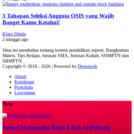
3 Tahapan Seleksi Anggota OSIS yang Wajib
Banget Kamu Ketahui!
Klara Dinda
2 minggu ago
Situs ini membahas tentang konten pendidikan seperti, Rangkuman
Materi, Tips Belajar, Jurusan SMA, Jurusan Kuliah, SNMPTN dan
SBMPTN.
Copyright © 2016 -
2026 | Powered by
Dewaweb
About
Kemitraan
Portofolio
Lowongan
New
Materi Matematika Kelas 8 Bab 10 Peluang