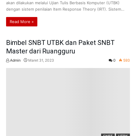
akan dilakukan melalui Ujian Tulis Berbasis Komputer (UTBK)
dengan sistem penilaian Item Response Theory (IRT). Sistem…
Read More »
Bimbel SNBT UTBK dan Paket SNBT
Master dari Ruangguru
Admin
Maret 31, 2023
0
593