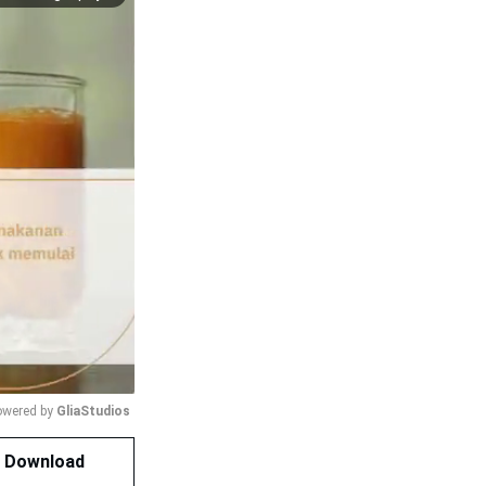
wered by 
GliaStudios
k Download
Mute