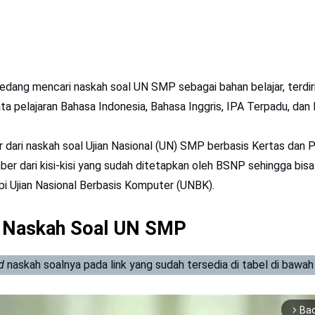
edang mencari naskah soal UN SMP sebagai bahan belajar, terdir
ata pelajaran Bahasa Indonesia, Bahasa Inggris, IPA Terpadu, da
r dari naskah soal Ujian Nasional (UN) SMP berbasis Kertas dan 
er dari kisi-kisi yang sudah ditetapkan oleh BSNP sehingga bis
i Ujian Nasional Berbasis Komputer (UNBK).
 Naskah Soal UN SMP
d
naskah soalnya pada link yang sudah tersedia di tabel di bawah 
Ba
arrow_forward_ios