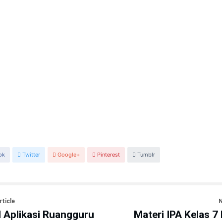
ok
Twitter
Google+
Pinterest
Tumblr
rticle
N
 Aplikasi Ruangguru
Materi IPA Kelas 7