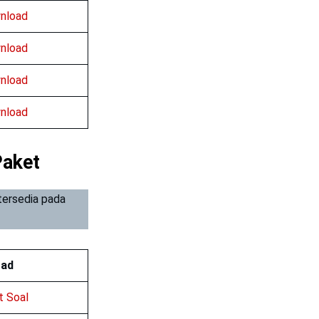
nload
nload
nload
nload
Paket
tersedia pada
oad
 Soal