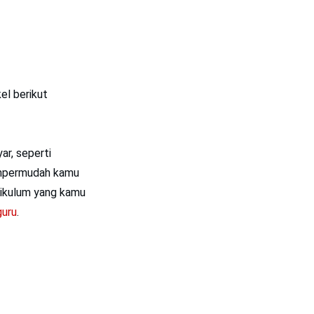
el berikut
ar, seperti
 mempermudah kamu
rikulum yang kamu
guru
.