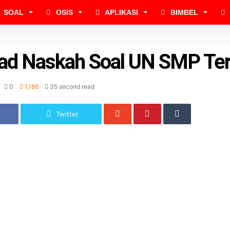
SOAL
OSIS
APLIKASI
BIMBEL
ad Naskah Soal UN SMP Ter
0
1,186
35 second read
Twitter