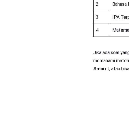
2
Bahasa I
3
IPA Ter
4
Matema
Jika ada soal yan
memahami materiny
Smarrt
, atau bi