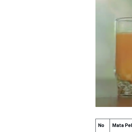
No
Mata Pel