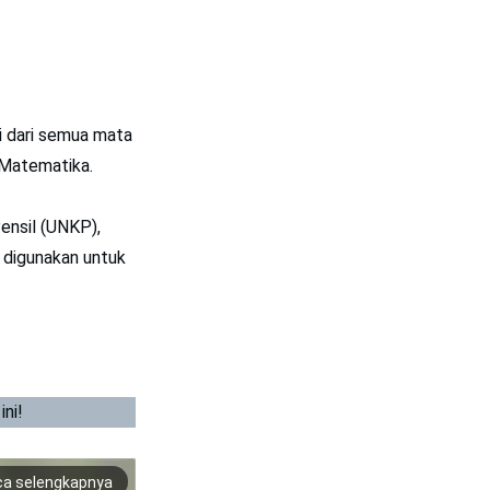
i dari semua mata
n Matematika.
Pensil (UNKP),
a digunakan untuk
ini!
ca selengkapnya