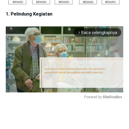
1. Pelindung Kegiatan
Baca selengkapnya
arrow_forward_ios
Powered by 
GliaStudios
Mute