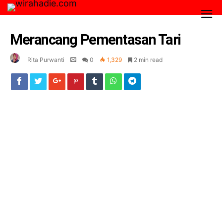
Merancang Pementasan Tari
Rita Purwanti
0
1,329
2 min read