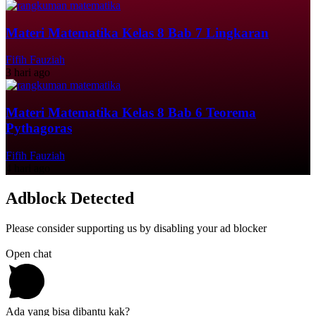
Materi Matematika Kelas 8 Bab 7 Lingkaran
Fifih Fauziah
3 hari ago
Materi Matematika Kelas 8 Bab 6 Teorema
Pythagoras
Fifih Fauziah
4 hari ago
Adblock Detected
Please consider supporting us by disabling your ad blocker
Open chat
Ada yang bisa dibantu kak?