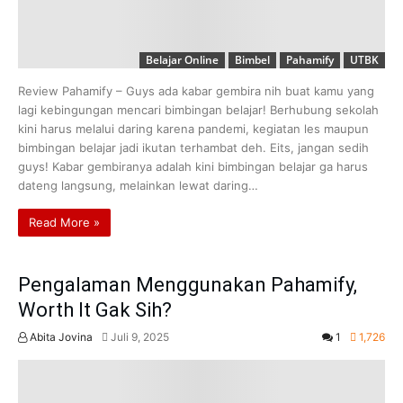
Belajar Online
Bimbel
Pahamify
UTBK
Review Pahamify – Guys ada kabar gembira nih buat kamu yang
lagi kebingungan mencari bimbingan belajar! Berhubung sekolah
kini harus melalui daring karena pandemi, kegiatan les maupun
bimbingan belajar jadi ikutan terhambat deh. Eits, jangan sedih
guys! Kabar gembiranya adalah kini bimbingan belajar ga harus
dateng langsung, melainkan lewat daring…
Read More »
Pengalaman Menggunakan Pahamify,
Worth It Gak Sih?
Abita Jovina
Juli 9, 2025
1
1,726