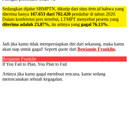
Sedangkan dijalur SBMPTN, dikutip dari situs
tirto.id
bahwa yang
diterima hanya
167.653 dari 702.420
pendaftar di tahun 2020.
Dalam konferensi pers tersebut, LTMPT menyebut peserta yang
diterima adalah 23,87%,
itu artinya yang
gagal 76,13%.
Jadi jika kamu tidak mempersiapkan diri dari sekarang, maka kamu
akan siap untuk gagal! Seperti
quote
dari
Benjamin Franklin
.
Benjamin Franklin
If You Fail to Plan, You Plan to Fail
Artinya jika kamu gagal membuat rencana, kamu sedang
merencanakan sebuah kegagalan.