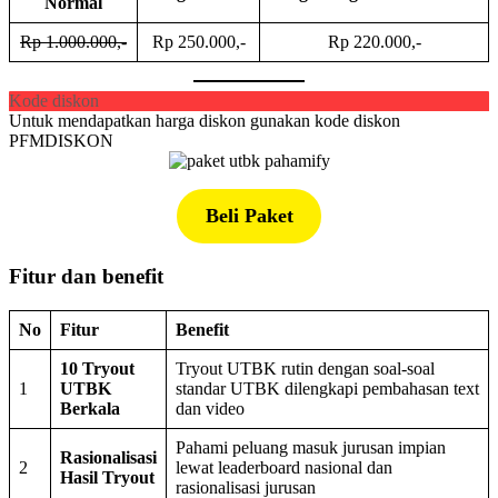
Normal
Rp 1.000.000,-
Rp 250.000,-
Rp 220.000,-
Kode diskon
Untuk mendapatkan harga diskon gunakan kode diskon
PFMDISKON
Beli Paket
Fitur dan benefit
No
Fitur
Benefit
10 Tryout
Tryout UTBK rutin dengan soal-soal
1
UTBK
standar UTBK dilengkapi pembahasan text
Berkala
dan video
Pahami peluang masuk jurusan impian
Rasionalisasi
2
lewat leaderboard nasional dan
Hasil Tryout
rasionalisasi jurusan