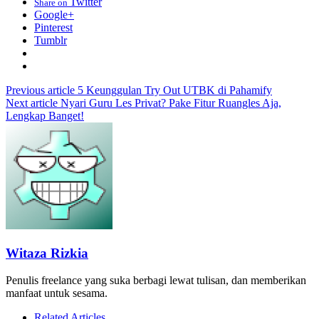
Twitter
Share on
Google+
Pinterest
Tumblr
Previous article
5 Keunggulan Try Out UTBK di Pahamify
Next article
Nyari Guru Les Privat? Pake Fitur Ruangles Aja,
Lengkap Banget!
Witaza Rizkia
Penulis freelance yang suka berbagi lewat tulisan, dan memberikan
manfaat untuk sesama.
Related Articles