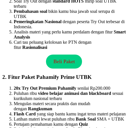
Soal Try Out dengan
standard HOTS
mirip soal UTBK
terbaru
Pembahasan soal
bikin kamu bisa jawab soal serupa di
UTBK
Pemeringkatan Nasional
dengan peserta Try Out terbesar di
Indonesia.
Analisis materi yang perlu kamu perdalam dengan fitur
Smart
Analysis
Cari tau peluang kelolosan ke PTN dengan
fitur
Rasionalisasi
Beli Paket
2.
Fitur Paket Pahamify Prime UTBK
20x Try Out Premium Pahamify
senilai Rp200.000
Puluhan ribu
video belajar animasi dan blackboard
sesuai
kurikulum nasional terbaru
Mengulas materi secara praktis dan mudah
dengan
Rangkuman
Flash Card
yang siap bantu kamu ingat terus materi pelajaran
Latihan materi lewat puluhan ribu
Bank Soal
SMA + UTBK
Pertajam pemahaman kamu dengan
Quiz