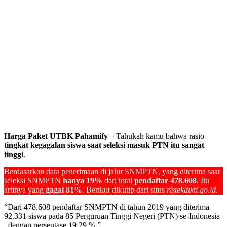
Harga Paket UTBK Pahamify
– Tahukah kamu bahwa rasio
tingkat kegagalan siswa saat seleksi masuk PTN itu sangat
tinggi
.
Berdasarkan data penerimaan di jalur SNMPTN, yang diterima saat
seleksi SNMPTN
hanya 19%
dari total
pendaftar 478.608
. Itu
artinya yang
gagal 81%
. Berikut dikutip dari situs
ristekdikti.go.id
.
“Dari 478.608 pendaftar SNMPTN di tahun 2019 yang diterima
92.331 siswa pada 85 Perguruan Tinggi Negeri (PTN) se-Indonesia
, dengan persentase 19,29 %,”