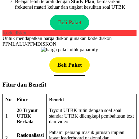
Belajar lebih terarah dengan
Study Plan
, berdasarkan
frekuensi materi keluar dan tingkat kesulitan soal UTBK.
Beli Paket
Kode diskon
Untuk mendapatkan harga diskon gunakan kode diskon
PFMLALU/PFMDISKON
Beli Paket
Fitur dan Benefit
No
Fitur
Benefit
20 Tryout
Tryout UTBK rutin dengan soal-soal
1
UTBK
standar UTBK dilengkapi pembahasan text
Berkala
dan video
Pahami peluang masuk jurusan impian
Rasionalisasi
2
lewat leaderboard nasional dan