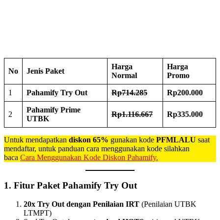
Harga
Harga
No
Jenis Paket
Normal
Promo
1
Pahamify Try Out
Rp714.285
Rp200.000
Pahamify Prime
2
Rp1.116.667
Rp335.000
UTBK
Untuk mendapatkan
diskon 65%
gunakan kode
PFMLALU
saat
mendaftar, untuk panduan cara menggunakan kode silahkan
baca
Cara Menggunakan Kode Diskon Pahamify.
1.
Fitur Paket Pahamify Try Out
20x Try Out dengan Penilaian IRT
(Penilaian UTBK
LTMPT)