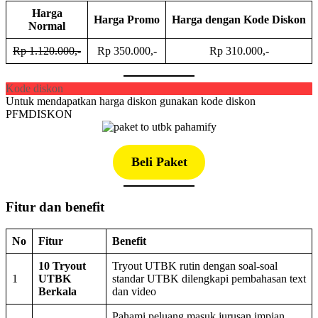
Harga
Harga Promo
Harga dengan Kode Diskon
Normal
Rp 1.120.000,-
Rp 350.000,-
Rp 310.000,-
Kode diskon
Untuk mendapatkan harga diskon gunakan kode diskon
PFMDISKON
Beli Paket
Fitur dan benefit
No
Fitur
Benefit
10 Tryout
Tryout UTBK rutin dengan soal-soal
1
UTBK
standar UTBK dilengkapi pembahasan text
Berkala
dan video
Pahami peluang masuk jurusan impian