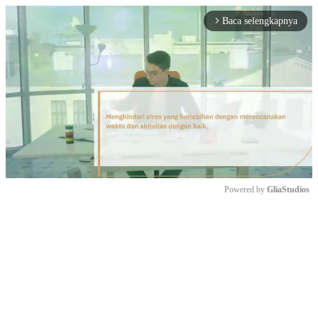
Baca selengkapnya
arrow_forward_ios
Powered by 
GliaStudios
Mute