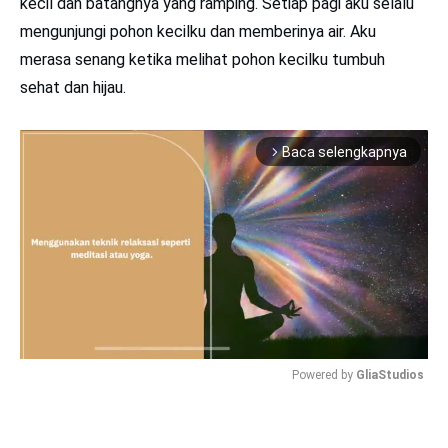
kecil dan batangnya yang ramping. Setiap pagi aku selalu
mengunjungi pohon kecilku dan memberinya air. Aku
merasa senang ketika melihat pohon kecilku tumbuh
sehat dan hijau.
Baca selengkapnya
arrow_forward_ios
Powered by 
GliaStudios
Mute