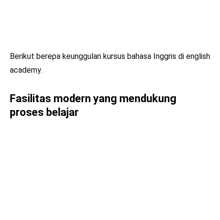
Berikut berepa keunggulan kursus bahasa Inggris di english
academy.
Fasilitas modern yang mendukung
proses belajar