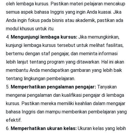
oleh lembaga kursus. Pastikan materi pelajaran mencakup
semua aspek bahasa Inggris yang ingin Anda kuasai. Jika
Anda ingin fokus pada bisnis atau akademik, pastikan ada
modul khusus untuk itu.
Mengunjungi lembaga kursus:
Jika memungkinkan,
kunjungi lembaga kursus tersebut untuk melihat fasilitas,
bertemu dengan staf pengajar, dan meminta informasi
lebih lanjut tentang program yang ditawarkan. Hal ini akan
membantu Anda mendapatkan gambaran yang lebih baik
tentang lingkungan pembelajaran.
Memperhatikan pengalaman pengajar:
Tanyakan
mengenai pengalaman dan kualifikasi pengajar di lembaga
kursus. Pastikan mereka memiliki keahlian dalam mengajar
bahasa Inggris dan mampu memberikan pembelajaran yang
efektif.
Memperhatikan ukuran kelas:
Ukuran kelas yang lebih