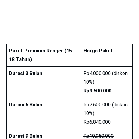
Paket
Premium Ranger (15-
Harga Paket
18 Tahun)
Durasi 3 Bulan
Rp4.000.000
(diskon
10%)
Rp3.600.000
Durasi 6 Bulan
Rp7.600.000
(diskon
10%)
Rp6.840.000
Durasi 9 Bulan
Rp10.950.000