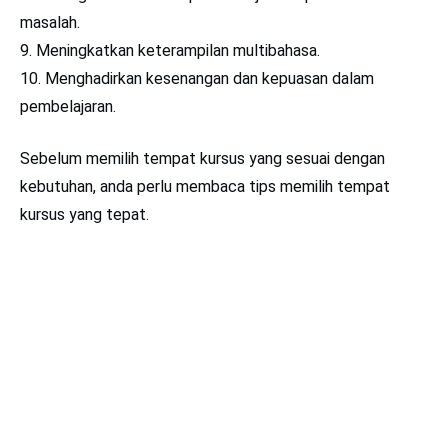
masalah.
Meningkatkan keterampilan multibahasa.
Menghadirkan kesenangan dan kepuasan dalam
pembelajaran.
Sebelum memilih tempat kursus yang sesuai dengan
kebutuhan, anda perlu membaca tips memilih tempat
kursus yang tepat.