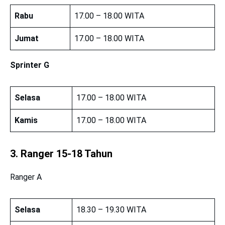
Rabu
17.00 – 18.00 WITA
Jumat
17.00 – 18.00 WITA
Sprinter G
Selasa
17.00 – 18.00 WITA
Kamis
17.00 – 18.00 WITA
3. Ranger 15-18 Tahun
Ranger A
Selasa
18.30 – 19.30 WITA