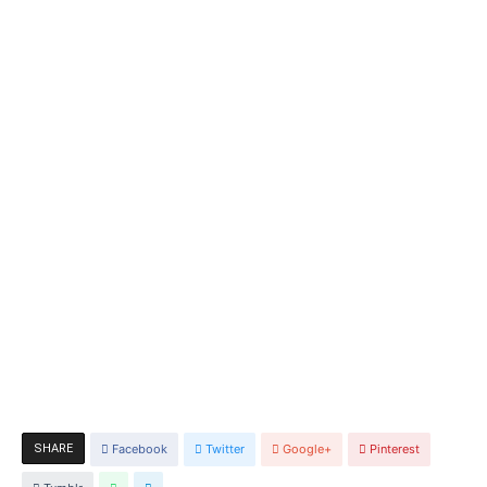
SHARE
Facebook
Twitter
Google+
Pinterest