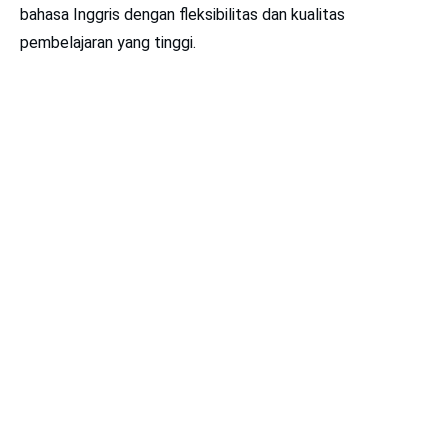
bahasa Inggris dengan fleksibilitas dan kualitas
pembelajaran yang tinggi.