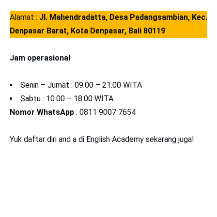
Alamat :
Jl. Mahendradatta, Desa Padangsambian, Kec.
Denpasar Barat, Kota Denpasar, Bali 80119
Jam operasional
Senin – Jumat : 09.00 – 21.00 WITA
Sabtu : 10.00 – 18.00 WITA
Nomor WhatsApp
: 0811 9007 7654
Yuk daftar diri and a di English Academy sekarang juga!